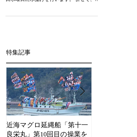
回目（2026年第3回目）の操業を終えて2月18
日水曜日に水揚げを行います。 併せて、弊
社直売店「おわせお魚いちば おとと」にお
いても、下記日程で良栄丸生まぐろの即売会
等を行いますので、ご案内申し上げます。
記 【スケジュール】 2月18日(水) 6:00～
尾鷲魚市場にて水揚げ、競り。 11:00～ お
とと鮮魚売場にて生まぐろの即売を行うとと
もに、同店内の魚食堂にて生まぐろ料理など
特集記事
提供します。 【特記事項】 ・漁場は、中南
方漁場（尾鷲の南南東約1,000キロ）です。
主にビンチョウマグロ、キハダマグロ、メバ
チマグロ、カジキ等の水揚げを予定しており
ます。 ・鮮魚売り場では、まぐろのブロッ
クや柵など、テイクアウトコーナーでは、生
まぐろ握り寿司盛合せ、丼を取り揃えていま
す。 ・おととの特産品コーナーでは、自社
オリジナルの鬢長まぐろ漬け丼の素、良栄丸
まぐろのアヒージョ・ペッパーオイル煮・ク