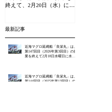
近海マグロ延縄船「第十一
海農政局「デ
リームカレーの缶詰、良栄
良栄丸」第10回目の操業を
山漁村（むら
終えて、2月20日（水）に水
良事例として
揚げを行います。
た。
最新記事
近海マグロ延縄船「良栄丸」は、
第147回目（2026年第3回目）の操
業を終えて2月18日水曜日に水揚
げを行います!!
近海マグロ延縄船「良栄丸」は、
第144回目（2025年第13回目）の
操業を終えて12月24日水曜日に水
揚げを行います!!