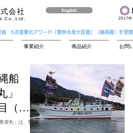
株式会社
English
Co.,Ltd.
​201
水産省 6次産業化アワード「農林水産大臣賞」（最高賞）を受
事業紹介
商品紹介
お問
縄船
丸」
目（２
回目）
良栄丸」は、第
）の操業を終え