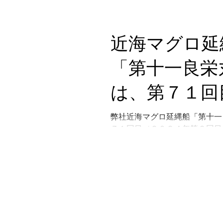
の操業を終え
て２月２９日木曜日に水揚げを
もビンチョウマグロが大漁です!
２９日木曜日
売店「おわせお魚いちば おと
近海マグロ延
も、下記日程で良栄丸生まぐろ
げを行います
いますので、ご案内...
「第十一良栄
もビンチョウ
は、第７１回
が大漁です!!
０２４年第２
弊社近海マグロ延縄船「第十一
７１回目（２０２４年第２回目
の操業を終え
て２月４日日曜日に水揚げを行
ビンチョウマグロが大漁です!!
４日日曜日に
店「おわせお魚いちば おとと
下記日程で良栄丸生まぐろの即
を行います。
すので、ご案内申...
ビンチョウマ