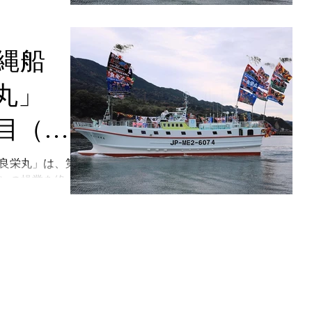
て２月
行います。今回
! 併せて、弊社直
に水揚
と」において
縄船
の即売会等を行
。今回
丸」
マグロ
目（２
回目）
良栄丸」は、第
）の操業を終え
て２月
います。今回は
 併せて、弊社直売
水揚げ
」においても、
売会等を行いま
今回は
グロが