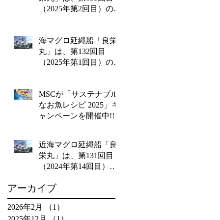
（2025年第2回目）の操
業を終えて2月14日金曜
日に水揚げを行いま
海マグロ延縄船「良栄
す‼
丸」は、第132回目
（2025年第1回目）の操
業を終えて1月20日月曜
日に水揚げを行いま
MSCが「サステナブル
す!!
なお魚レシピ 2025」キ
ャンペーンを開催中!!
近海マグロ延縄船「良
栄丸」は、第131回目
（2024年第14回目）の
操業を終えて12月26日
アーカイブ
木曜日に水揚げを行い
ます!!
2026年2月
（1）
1件の記事
2025年12月
（1）
1件の記事