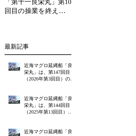
「第十一良栄丸」第10
バー農山漁村（む
回目の操業を終え
ら）の宝」の優良事
て、2月20日（水）に
例として選定頂きま
水揚げを行います。
した。
最新記事
近海マグロ延縄船「良
栄丸」は、第147回目
（2026年第3回目）の操
業を終えて2月18日水曜
日に水揚げを行いま
近海マグロ延縄船「良
す!!
栄丸」は、第144回目
（2025年第13回目）の
操業を終えて12月24日
水曜日に水揚げを行い
近海マグロ延縄船「良
ます!!