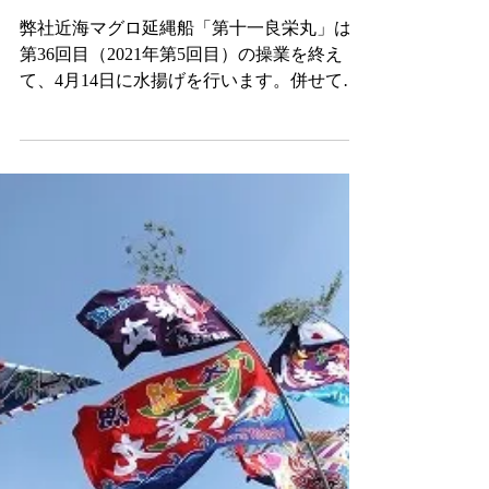
日に水揚げを行いま
す‼
弊社近海マグロ延縄船「第十一良栄丸」は、
第36回目（2021年第5回目）の操業を終え
て、4月14日に水揚げを行います。併せて、
弊社直売店「おわせお魚いちば おとと」に
おいても、下記日程で良栄丸生まぐろの即売
会等を行いますので、ご案内申し上げます。
記 【スケジュール】...