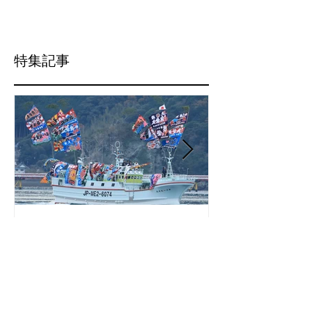
目（2021年第5回目）の操業を終えて、4月7
日に水揚げを行います。併せて、弊社直売店
「おわせお魚いちば おとと」においても、
下記日程で良栄丸生まぐろの即売会等を行い
ますので、ご案内申し上げます。 記 【スケ
ジュール】...
特集記事
近海マグロ延縄船「第十一
海農政局「デ