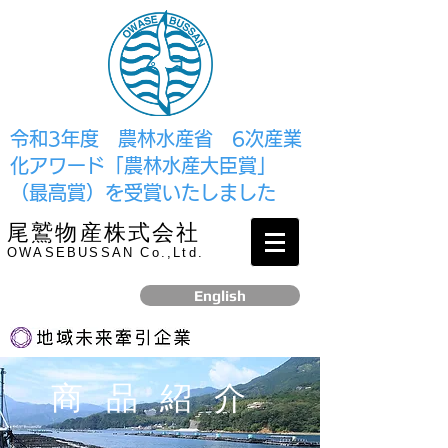
​令和3年度 農林水産省 6次産業
化アワード「農林水産大臣賞」
（最高賞）を受賞いたしました
尾鷲物産株式会社
OWASEBUSSAN Co.,Ltd.
English
リンク
商品紹介
​2017年12月、経済産業省より認定されました