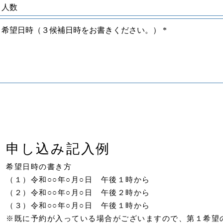
申し込み記入例
希望日時の書き方
（１）令和○○年○月○日 午後１時から
（２）令和○
○
年○月○日 午後２時から
（３）令和○
○
年○月○日 午後１時から
※既に予約が入っている場合がございますので、第１希望