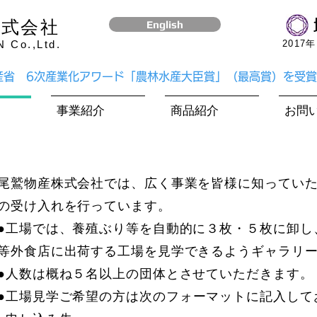
株式会社
English
Co.,Ltd.
​201
水産省 6次産業化アワード「農林水産大臣賞」（最高賞）を受
事業紹介
商品紹介
お問
尾鷲物産株式会社では、広く事業を皆様に知ってい
の受け入れを行っています。
●工場では、養殖ぶり等を自動的に３枚・５枚に卸し
等外食店に出荷する工場を見学できるようギャラリ
●人数は概ね５名以上の団体とさせていただきます。
●工場見学ご希望の方
は次のフォーマットに記入して