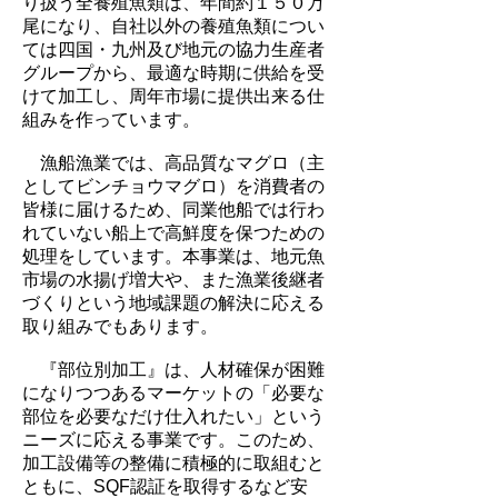
り扱う全養殖魚類は、年間約１５０万
尾になり、自社以外の養殖魚類につい
ては四国・九州及び地元の協力生産者
グループから、最適な時期に供給を受
けて加工し、周年市場に提供出来る仕
組みを作っています。
漁船漁業では、高品質なマグロ（主
としてビンチョウマグロ）を消費者の
皆様に届けるため、同業他船では行わ
れていない船上で高鮮度を保つための
処理をしています。本事業は、地元魚
市場の水揚げ増大や、また漁業後継者
づくりという地域課題の解決に応える
取り組みでもあります。
『部位別加工』は、人材確保が困難
になりつつあるマーケットの「必要な
部位を必要なだけ仕入れたい」という
ニーズに応える事業です。このため、
加工設備等の整備に積極的に取組むと
ともに、SQF認証を取得するなど安