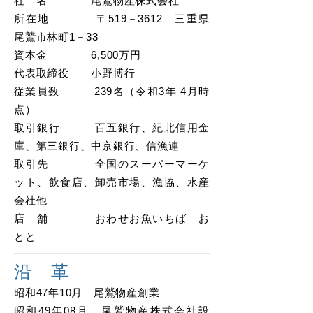
社 名 尾鷲物産株式会社
所在地 〒519－3612 三重県
尾鷲市林町1－33
資本金 6,500万円
代表取締役 小野博行
従業員数 239名（令和3年 4月時
点）
取引銀行 百五銀行、紀北信用金
庫、第三銀行、中京銀行、信漁連
取引先 全国のスーパーマーケ
ット、飲食店、卸売市場、漁協、水産
会社他
店 舗 おわせお魚いちば お
とと
沿 革
昭和47年10月 尾鷲物産創業
昭和49年08月 尾鷲物産株式会社設