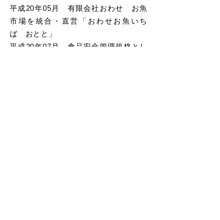
平成20年05月 有限会社おわせ お魚
市場を統合・直営「おわせお魚いち
ば おとと」
平成20年07月 食品安全管理規格とし
てSQF2000取得
平成22年10月 定置網漁業開始
平成24年04月 資本金5,100万円に増資
平成24年08月 SQF2000からSQF認証
第7版移行
平成25年06月 マグロはえ縄船「良栄
丸」進水
平成26年10月 塩干製造工場完成
平成26年12月 資本金 6,500万円に増
資
平成27年03月 海面養殖用給餌船「鷲
栄丸」進水
平成27年07月 行野浦飼料倉庫完成