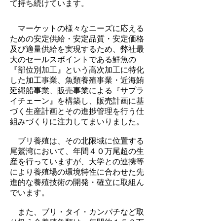
て持ち続けています。
マーケットの様々なニーズに応える
ための安定供給・安定品質・安定価格
及び適量供給を実現するため、弊社最
大のセールスポイントである鮮魚の
『部位別加工』という高次加工に特化
した加工事業、魚類養殖事業・近海鮪
延縄船事業、販売事業による『サプラ
イチェーン』を構築し、販売計画に基
づく生産計画とその進捗管理を行う仕
組みづくりに注力してまいりました。
ブリ養殖は、その北限域に位置する
尾鷲湾において、年間４０万尾超の生
産を行っていますが、大学との連携等
により養殖場の環境特性に合わせた先
進的な養殖技術の開発・確立に取組ん
でいます。
また、ブリ・タイ・カンパチなど取