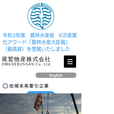
​令和3年度 農林水産省 6次産業
化アワード「農林水産大臣賞」
（最高賞）を受賞いたしました
尾鷲物産株式会社
OWASEBUSSAN Co.,Ltd.
English
リンク
​2017年12月、経済産業省より認定されました