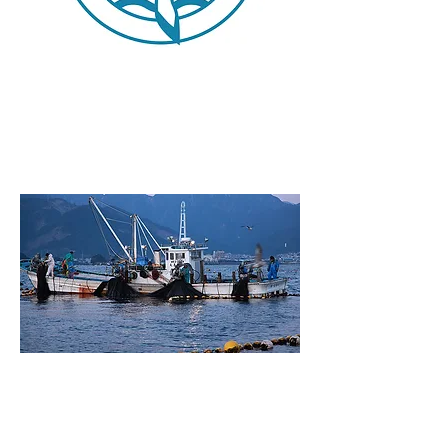
​天然ぶり
天然ぶりの活用。
更なる安定供給、安定価格を
​目指して。
鮮魚加工
ニーズに応える
「部位別加工」で