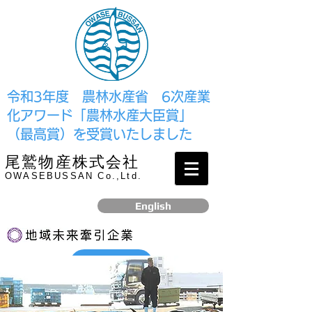
​令和3年度 農林水産省 6次産業
化アワード「農林水産大臣賞」
（最高賞）を受賞いたしました
尾鷲物産株式会社
OWASEBUSSAN Co.,Ltd.
English
リンク
​2017年12月、経済産業省より認定されました