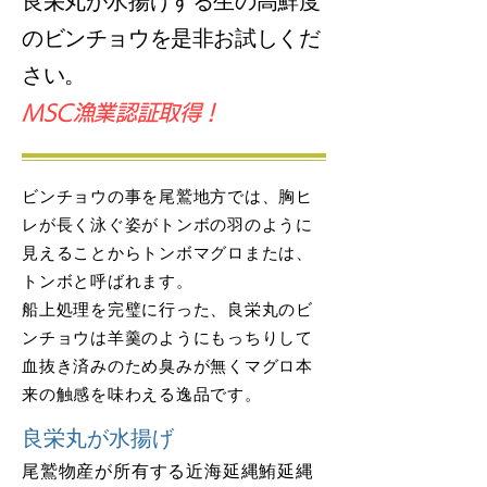
良栄丸が水揚げする生の高鮮度
のビンチョウを是非お試しくだ
さい。
​MSC漁業認証取得！
ビンチョウの事を尾鷲地方では、胸ヒ
レが長く泳ぐ姿がトンボの羽のように
見えることからトンボマグロまたは、
トンボと呼ばれます。
船上処理を完璧に行った、良栄丸のビ
ンチョウは羊羹のようにもっちりして
血抜き済みのため臭みが無くマグロ本
来の触感を味わえる逸品です。
良栄丸が水揚げ
尾鷲物産が所有する近海延縄鮪延縄