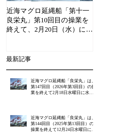
近海マグロ延縄船「第十一
海農政局「デ
良栄丸」第10回目の操業を
山漁村（むら
終えて、2月20日（水）に水
良事例として
揚げを行います。
た。
最新記事
近海マグロ延縄船「良栄丸」は、
第147回目（2026年第3回目）の操
業を終えて2月18日水曜日に水揚
げを行います!!