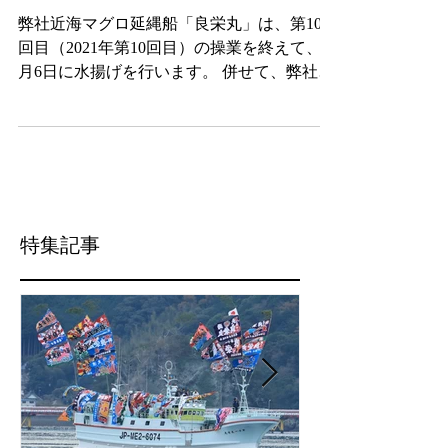
操業を終えて、9月6日
に水揚げを行います!!
弊社近海マグロ延縄船「良栄丸」は、第103
回目（2021年第10回目）の操業を終えて、9
月6日に水揚げを行います。 併せて、弊社直
売店「おわせお魚いちば おとと」におきま
しても、下記日程で良栄丸生まぐろの即売会
等を行いますので、ご案内申し上げます。
記 【スケジュール】...
特集記事