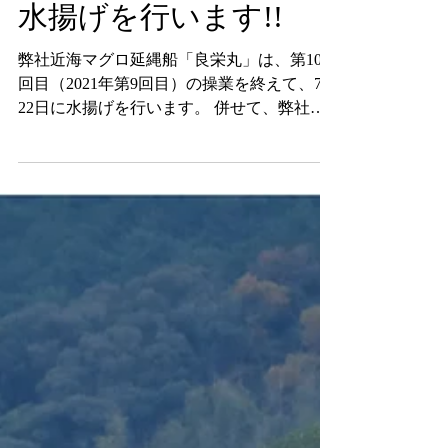
業を終えて、7月22日に
水揚げを行います!!
弊社近海マグロ延縄船「良栄丸」は、第102
回目（2021年第9回目）の操業を終えて、7月
22日に水揚げを行います。 併せて、弊社直
売店「おわせお魚いちば おとと」におきま
しても、下記日程で良栄丸生まぐろの即売会
等を行いますので、ご案内申し上げます。
記 【スケジュール】...