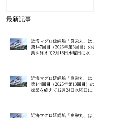
良栄丸」第10回目の操業を
山漁村（むら
終えて、2月20日（水）に水
良事例として
揚げを行います。
た。
最新記事
近海マグロ延縄船「良栄丸」は、
第147回目（2026年第3回目）の操
業を終えて2月18日水曜日に水揚
げを行います!!
近海マグロ延縄船「良栄丸」は、
第144回目（2025年第13回目）の
操業を終えて12月24日水曜日に水
揚げを行います!!