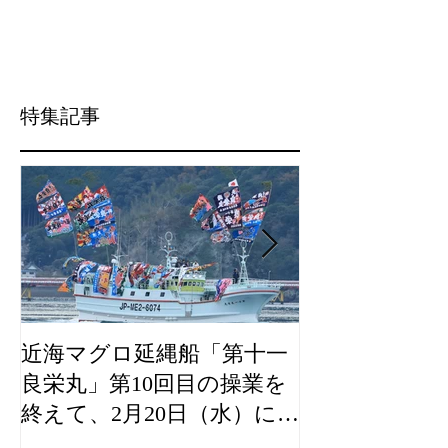
月7日に水揚げを行います。 併せて、弊社直
売店「おわせお魚いちば おとと」において
も、下記日程で良栄丸生まぐろの即売会等を
行いますので、ご案内申し上げます。 記
【スケジュール】...
特集記事
近海マグロ延縄船「第十一
海農政局「デ