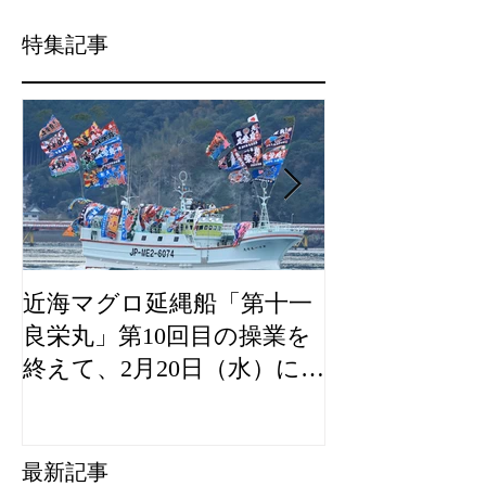
特集記事
近海マグロ延縄船「第十一
海農政局「デ
良栄丸」第10回目の操業を
山漁村（むら
終えて、2月20日（水）に水
良事例として
揚げを行います。
た。
最新記事