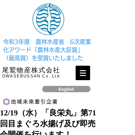
​令和3年度 農林水産省 6次産業
化アワード「農林水産大臣賞」
（最高賞）を受賞いたしました
尾鷲物産株式会社
OWASEBUSSAN Co.,Ltd.
English
12/19（水）「良栄丸」第71
リンク
回目まぐろ水揚げ及び即売
​2017年12月、経済産業省より認定されました
会開催を行います！