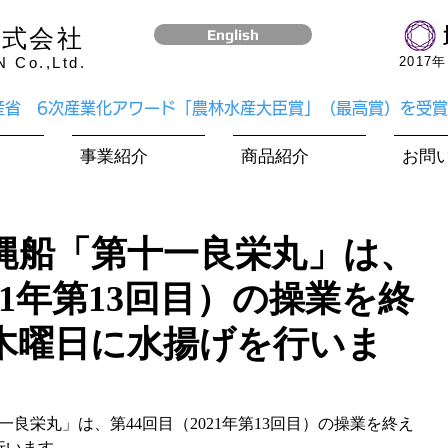
株式会社
English
Co.,Ltd.
​201
水産省 6次産業化アワード「農林水産大臣賞」（最高賞）を受
事業紹介
商品紹介
お問
縄船「第十一良栄丸」は、
021年第13回目）の操業を終
日木曜日に水揚げを行いま
行います。