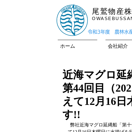
尾鷲物産
OWASEBUSSAN 
​令和3年度 農林
ホーム
会社紹介
近海マグロ延
第44回目（2
えて12月16
す!!
  弊社近海マグロ延縄船「第十一良栄丸」は、第44回目（2021年第13回目）の操業を終え
て12月16日木曜日に水揚げを