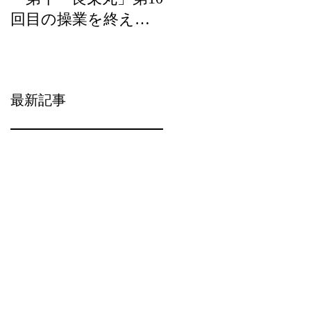
回目の操業を終え
ら）の宝」の優良事
て、2月20日（水）に
例として選定頂きま
水揚げを行います。
した。
最新記事