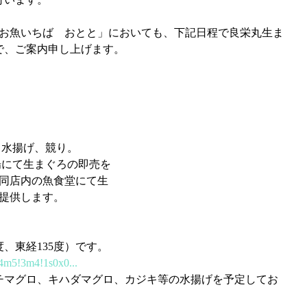
で、ご案内申し上げます。
 尾鷲魚市場にて水揚げ、競り。
  おとと鮮魚売場にて生まぐろの即売を
        行うとともに、同店内の魚食堂にて生
     まぐろ料理など提供します。
、東経135度）です。
!4m5!3m4!1s0x0...
チマグロ、キハダマグロ、カジキ等の水揚げを予定してお