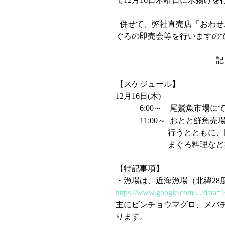
  併せて、弊社直売店「おわせお魚いちば　おとと」においても、下記日程で良栄丸生ま
ぐろの即売会等を行いますの
                                              　記
【スケジュール】
12月16日(木)   
            6:00～   
            11:00～
                  
                     
【特記事項】
・漁場は、近海漁場（北緯28度
https://www.google.com/.../data=
主にビンチョウマグロ、メバ
ります。