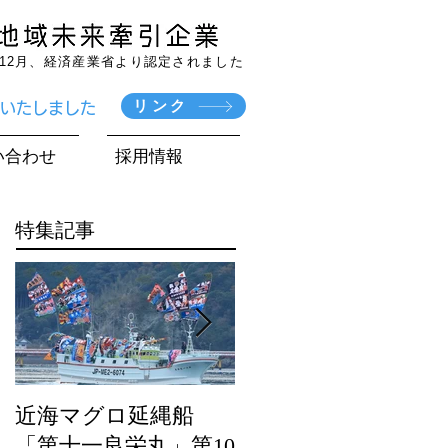
7年12月、経済産業省より認定されました
リンク
賞いたしました
い合わせ
採用情報
特集記事
近海マグロ延縄船
海農政局「ディスカ
「第十一良栄丸」第10
バー農山漁村（む