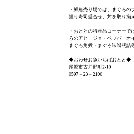
・鮮魚売り場では、まぐろの
握り寿司盛合せ、丼を取り揃
・おととの特産品コーナーで
ろのアヒージョ・ペッパーオ
まぐろ角煮・まぐろ味噌瓶詰
◆おわせお魚いちばおとと◆
尾鷲市古戸野町2‐10
0597－23－2100 