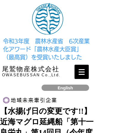
​令和3年度 農林水産省 6次産業
化アワード「農林水産大臣賞」
（最高賞）を受賞いたしました
尾鷲物産株式会社
OWASEBUSSAN Co.,Ltd.
English
【水揚げ日の変更です!!】
リンク
近海マグロ延縄船「第十一
​2017年12月、経済産業省より認定されました
良栄丸」第14回目（今年度