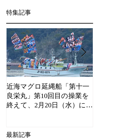
特集記事
近海マグロ延縄船「第十一
海農政局「デ
良栄丸」第10回目の操業を
山漁村（むら
終えて、2月20日（水）に水
良事例として
揚げを行います。
た。
最新記事