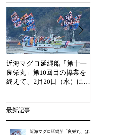
近海マグロ延縄船「第十一
海農政局「デ
良栄丸」第10回目の操業を
山漁村（むら
終えて、2月20日（水）に水
良事例として
揚げを行います。
た。
最新記事
近海マグロ延縄船「良栄丸」は、