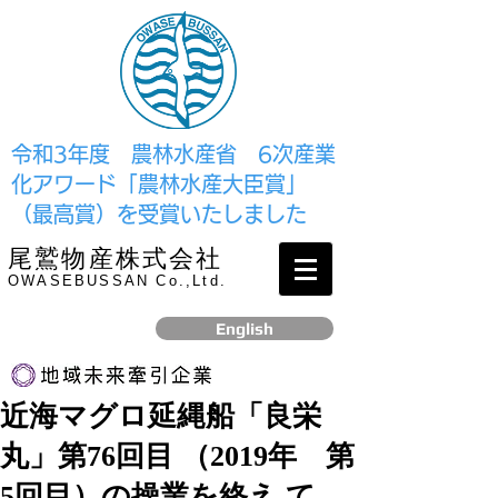
​令和3年度 農林水産省 6次産業
化アワード「農林水産大臣賞」
（最高賞）を受賞いたしました
尾鷲物産株式会社
OWASEBUSSAN Co.,Ltd.
English
近海マグロ延縄船「良栄
リンク
丸」第76回目 （2019年 第
​2017年12月、経済産業省より認定されました
5回目）の操業を終え て、