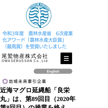
​令和3年度 農林水産省 6次産業
化アワード「農林水産大臣賞」
（最高賞）を受賞いたしました
尾鷲物産株式会社
OWASEBUSSAN Co.,Ltd.
English
近海マグロ延縄船「良栄
リンク
丸」は、第89回目（2020年
​2017年12月、経済産業省より認定されました
第8回目）の操業を終え