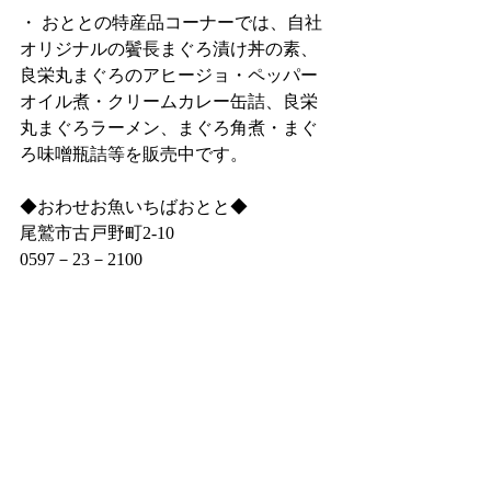
・ おととの特産品コーナーでは、自社
オリジナルの鬢長まぐろ漬け丼の素、
良栄丸まぐろのアヒージョ・ペッパー
オイル煮・クリームカレー缶詰、良栄
丸まぐろラーメン、まぐろ角煮・まぐ
ろ味噌瓶詰等を販売中です。
◆おわせお魚いちばおとと◆
尾鷲市古戸野町2‐10
0597－23－2100