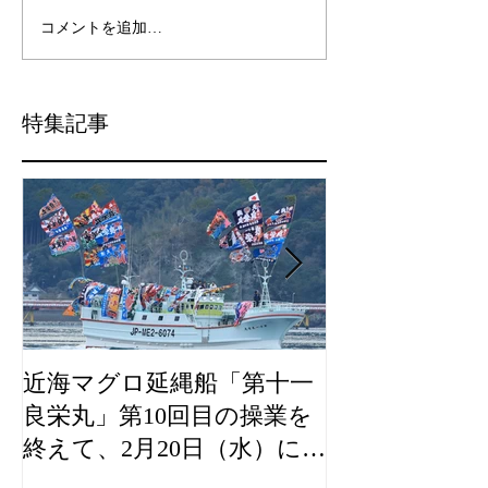
コメントを追加…
特集記事
近海マグロ延縄船「第十一
海農政局「デ
良栄丸」第10回目の操業を
山漁村（むら
終えて、2月20日（水）に水
良事例として
揚げを行います。
た。