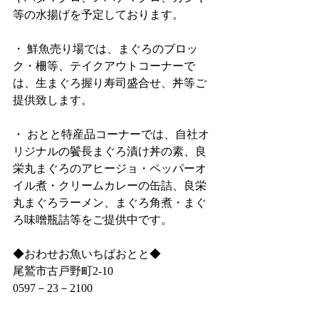
等の水揚げを予定しております。
・ 鮮魚売り場では、まぐろのブロッ
ク・柵等、テイクアウトコーナーで
は、生まぐろ握り寿司盛合せ、丼等ご
提供致します。
・ おとと特産品コーナーでは、自社オ
リジナルの鬢長まぐろ漬け丼の素、良
栄丸まぐろのアヒージョ・ペッパーオ
イル煮・クリームカレーの缶詰、良栄
丸まぐろラーメン、まぐろ角煮・まぐ
ろ味噌瓶詰等をご提供中です。
◆おわせお魚いちばおとと◆
尾鷲市古戸野町2‐10
0597－23－2100