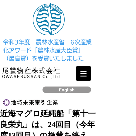
​令和3年度 農林水産省 6次産業
化アワード「農林水産大臣賞」
（最高賞）を受賞いたしました
尾鷲物産株式会社
OWASEBUSSAN Co.,Ltd.
English
近海マグロ延縄船「第十一
リンク
良栄丸」は、24回目（今年
​2017年12月、経済産業省より認定されました
度13回目）の操業を終え、