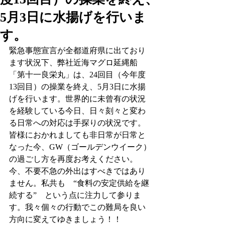
5月3日に水揚げを行いま
す。
緊急事態宣言が全都道府県に出ており
ます状況下、弊社近海マグロ延縄船
「第十一良栄丸」は、24回目（今年度
13回目）の操業を終え、5月3日に水揚
げを行います。世界的に未曾有の状況
を経験している今日、日々刻々と変わ
る日常への対応は手探りの状況です。
皆様におかれましても非日常が日常と
なった今、GW（ゴールデンウイーク）
の過ごし方を再度お考えください。
今、不要不急の外出はすべきではあり
ません。私共も　“食料の安定供給を継
続する”　という点に注力して参りま
す。我々個々の行動でこの難局を良い
方向に変えてゆきましょう！！