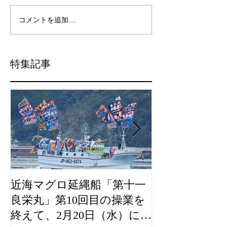
コメントを追加…
特集記事
近海マグロ延縄船「第十一
海農政局「デ
良栄丸」第10回目の操業を
山漁村（むら
終えて、2月20日（水）に水
良事例として