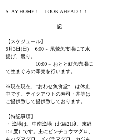
STAY HOME！　LOOK AHEAD！！
　　　　　　　　　　 記
【スケジュール】
5月3日(日)　 6:00～ 尾鷲魚市場にて水
揚げ、競り。
　　　　　　10:00～ おとと鮮魚売場に
て生まぐろの即売を行います。
※現在現在、“おわせ魚食堂”　は休止
中です。テイクアウトの寿司・丼等は
ご提供致して提供致しております。
【特記事項】
・ 漁場は、中南漁場（北緯21度、東経
151度）です。主にビンチョウマグロ、
キハダマグロ、メバチマグロ、カジキ