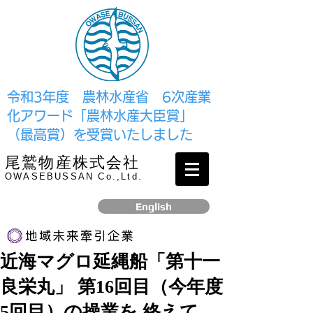
​令和3年度 農林水産省 6次産業
化アワード「農林水産大臣賞」
（最高賞）を受賞いたしました
尾鷲物産株式会社
OWASEBUSSAN Co.,Ltd.
English
近海マグロ延縄船「第十一
リンク
良栄丸」 第16回目（今年度
​2017年12月、経済産業省より認定されました
5回目）の操業を 終えて、