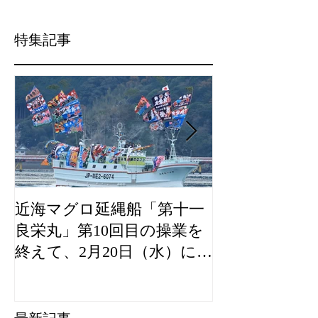
特集記事
近海マグロ延縄船「第十一
海農政局「デ
良栄丸」第10回目の操業を
山漁村（むら
終えて、2月20日（水）に水
良事例として
揚げを行います。
た。