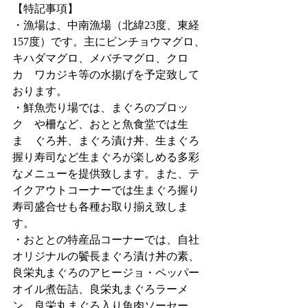
【特記事項】
・漁場は、中南漁場（北緯23度、東経
157度）です。主にビンチョウマグロ、
キハダマグロ、メバチマグロ、クロ
カ　ワカジキ等の水揚げを予定致して
おります。
・鮮魚売り場では、まぐろのブロッ
ク　や柵など、おとと魚食堂では生
ま　ぐろ丼、まぐろ漬け丼、生まぐろ
握り寿司など生まぐろが楽しめる多彩
なメニューを提供致します。また、テ
イクアウトコーナーでは生まぐろ握り
寿司盛合せも各種お取り揃え致しま
す。
・おととの特産品コーナーでは、自社
オリジナルの鬢長まぐろ漬け丼の素、
良栄丸まぐろのアヒージョ・ペッパー
オイル煮缶詰、良栄丸まぐろラーメ
ン、良栄丸まぐろ入り魚肉ソーセー