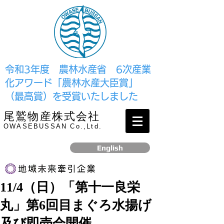
​令和3年度 農林水産省 6次産業
化アワード「農林水産大臣賞」
（最高賞）を受賞いたしました
尾鷲物産株式会社
OWASEBUSSAN Co.,Ltd.
English
11/4（日）「第十一良栄
リンク
丸」第6回目まぐろ水揚げ
​2017年12月、経済産業省より認定されました
及び即売会開催