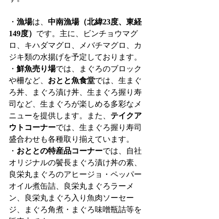
・
漁場
は、
中南漁場（北緯23度、東経
149度）
です。主に、ビンチョウマグ
ロ、キハダマグロ、メバチマグロ、カ
ジキ類の水揚げを予定しております。
・
鮮魚売り場
では、まぐろのブロック
や柵など、
おとと魚食堂
では、生まぐ
ろ丼、まぐろ漬け丼、生まぐろ握り寿
司など、生まぐろが楽しめる多彩なメ
ニューを提供します。また、
テイクア
ウトコーナー
では、生まぐろ握り寿司
盛合わせも各種取り揃えています。
・
おととの特産品コーナー
では、自社
オリジナルの鬢長まぐろ漬け丼の素、
良栄丸まぐろのアヒージョ・ペッパー
オイル煮缶詰、良栄丸まぐろラーメ
ン、良栄丸まぐろ入り魚肉ソーセー
ジ、まぐろ角煮・まぐろ味噌瓶詰等を