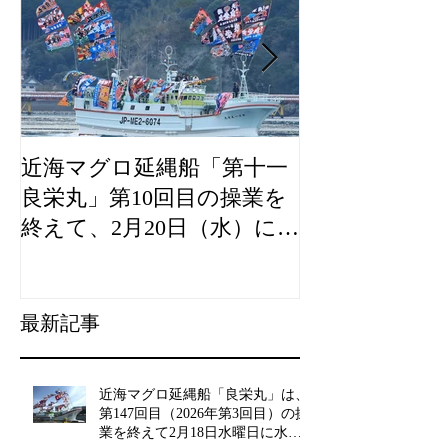
近海マグロ延縄船「第十一
海農政局「デ
良栄丸」第10回目の操業を
山漁村（むら
終えて、2月20日（水）に水
良事例として
揚げを行います。
た。
最新記事
近海マグロ延縄船「良栄丸」は、
第147回目（2026年第3回目）の操
業を終えて2月18日水曜日に水揚