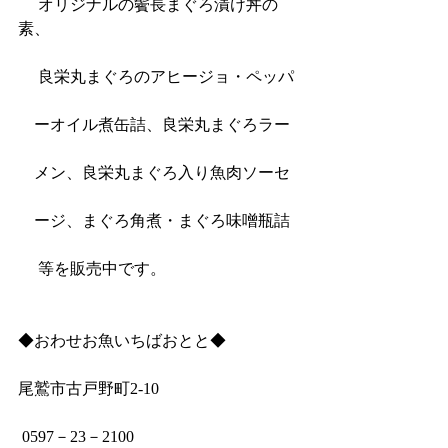
 　オリジナルの鬢長まぐろ漬け丼の
素、
 　良栄丸まぐろのアヒージョ・ペッパ
　ーオイル煮缶詰、良栄丸まぐろラー
　メン、良栄丸まぐろ入り魚肉ソーセ
　ージ、まぐろ角煮・まぐろ味噌瓶詰
 　等を販売中です。
◆おわせお魚いちばおとと◆
尾鷲市古戸野町2‐10
 0597－23－2100