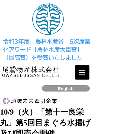
​令和3年度 農林水産省 6次産業
化アワード「農林水産大臣賞」
（最高賞）を受賞いたしました
尾鷲物産株式会社
OWASEBUSSAN Co.,Ltd.
English
10/9（火）「第十一良栄
リンク
丸」第5回目まぐろ水揚げ
​2017年12月、経済産業省より認定されました
及び即売会開催