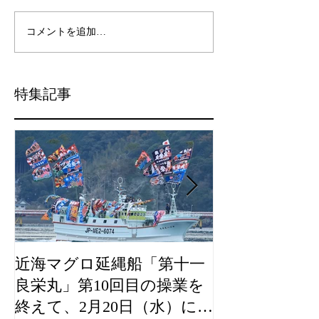
コメントを追加…
特集記事
近海マグロ延縄船「第十一
海農政局「デ
良栄丸」第10回目の操業を
山漁村（むら
終えて、2月20日（水）に水
良事例として