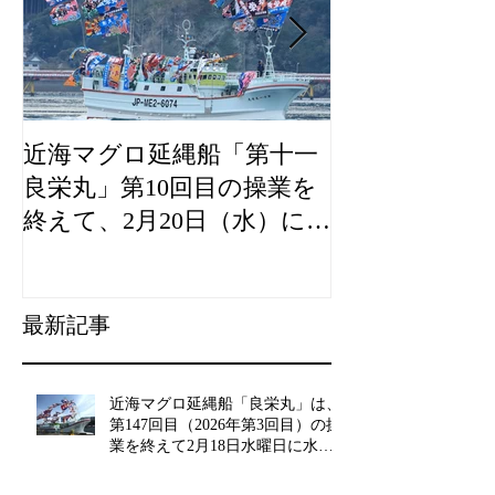
近海マグロ延縄船「第十一
海農政局「デ
良栄丸」第10回目の操業を
山漁村（むら
終えて、2月20日（水）に水
良事例として
揚げを行います。
た。
最新記事
近海マグロ延縄船「良栄丸」は、
第147回目（2026年第3回目）の操
業を終えて2月18日水曜日に水揚
げを行います!!