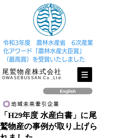
​令和3年度 農林水産省 6次産業
化アワード「農林水産大臣賞」
（最高賞）を受賞いたしました
尾鷲物産株式会社
OWASEBUSSAN Co.,Ltd.
English
「H29年度 水産白書」に尾
リンク
鷲物産の事例が取り上げら
​2017年12月、経済産業省より認定されました
れました。