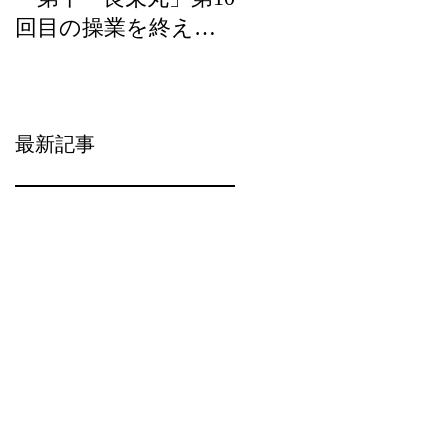
回目の操業を終え
ら）の宝」の優良事
て、2月20日（水）に
例として選定頂きま
水揚げを行います。
した。
最新記事