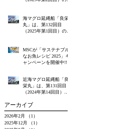
業を終えて2月14日金曜
日に水揚げを行いま
海マグロ延縄船「良栄
す‼
丸」は、第132回目
（2025年第1回目）の操
業を終えて1月20日月曜
日に水揚げを行いま
MSCが「サステナブル
す!!
なお魚レシピ 2025」キ
ャンペーンを開催中!!
近海マグロ延縄船「良
栄丸」は、第131回目
（2024年第14回目）の
操業を終えて12月26日
アーカイブ
木曜日に水揚げを行い
ます!!
2026年2月
（1）
1件の記事
2025年12月
（1）
1件の記事