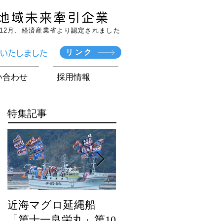
7年12月、経済産業省より認定されました
リンク
賞いたしました
い合わせ
採用情報
特集記事
近海マグロ延縄船
海農政局「ディスカ
「第十一良栄丸」第10
バー農山漁村（む