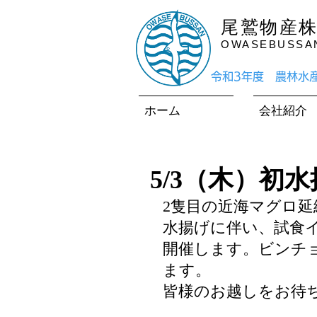
尾鷲物産
OWASEBUSSAN 
​令和3年度 農林
ホーム
会社紹介
5/3（木）初
2隻目の近海マグロ延
水揚げに伴い、試食
開催します。ビンチョ
ます。
皆様のお越しをお待