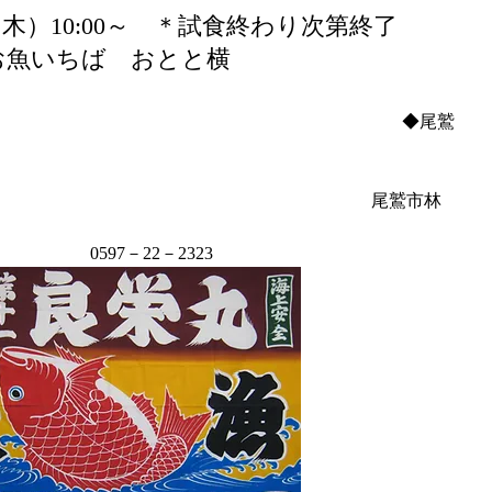
木）10:00～　＊試食終わり次第終了
お魚いちば　おとと横
　　　　　　　　　　　　　　　　　　　　　　  ◆尾鷲
　　　　　　　　　　　　　　　　　　       尾鷲市林
                            0597－22－2323