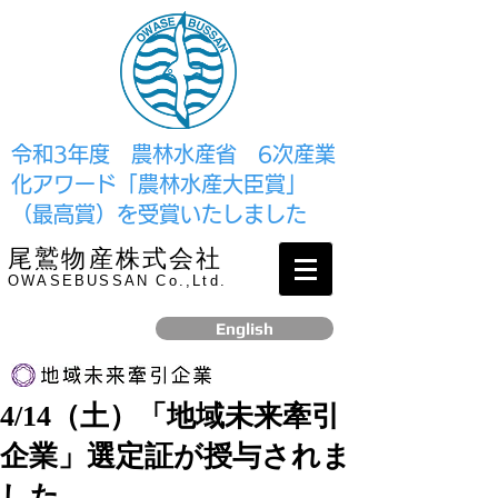
​令和3年度 農林水産省 6次産業
化アワード「農林水産大臣賞」
（最高賞）を受賞いたしました
尾鷲物産株式会社
OWASEBUSSAN Co.,Ltd.
English
4/14（土）「地域未来牽引
リンク
企業」選定証が授与されま
​2017年12月、経済産業省より認定されました
した。