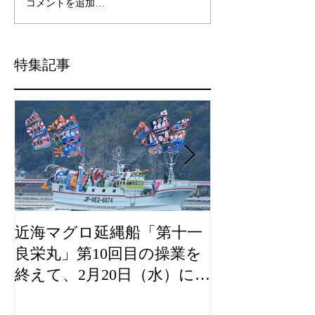
コメントを追加…
特集記事
近海マグロ延縄船「第十一
海農政局「デ
良栄丸」第10回目の操業を
山漁村（むら
終えて、2月20日（水）に水
良事例として
揚げを行います。
た。