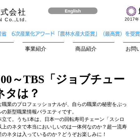
株式会社
English
Co.,Ltd.
​201
水産省 6次産業化アワード「農林水産大臣賞」（最高賞）を受
事業紹介
商品紹介
お問
19:00～TBS「ジョブチュー
ネタは？
な職業のプロフェッショナルが、自らの職業の秘密をぶっ
ルの新型職業情報バラエティです。
本立て。うち1本は、日本一の回転寿司チェーン「スシロ
類以上のネタで本当においしいのは一体何なのか？超一流寿
産のネタは入っているのか？どうぞお楽しみに！