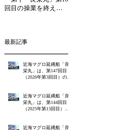
回目の操業を終え
ら）の宝」の優良事
て、2月20日（水）に
例として選定頂きま
水揚げを行います。
した。
最新記事
近海マグロ延縄船「良
栄丸」は、第147回目
（2026年第3回目）の操
業を終えて2月18日水曜
日に水揚げを行いま
近海マグロ延縄船「良
す!!
栄丸」は、第144回目
（2025年第13回目）の
操業を終えて12月24日
水曜日に水揚げを行い
近海マグロ延縄船「良
ます!!