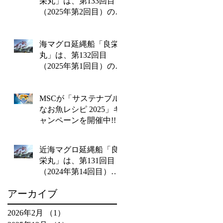
栄丸」は、第133回目
（2025年第2回目）の操
業を終えて2月14日金曜
日に水揚げを行いま
海マグロ延縄船「良栄
す‼
丸」は、第132回目
（2025年第1回目）の操
業を終えて1月20日月曜
日に水揚げを行いま
MSCが「サステナブル
す!!
なお魚レシピ 2025」キ
ャンペーンを開催中!!
近海マグロ延縄船「良
栄丸」は、第131回目
（2024年第14回目）の
操業を終えて12月26日
アーカイブ
木曜日に水揚げを行い
ます!!
2026年2月
（1）
1件の記事