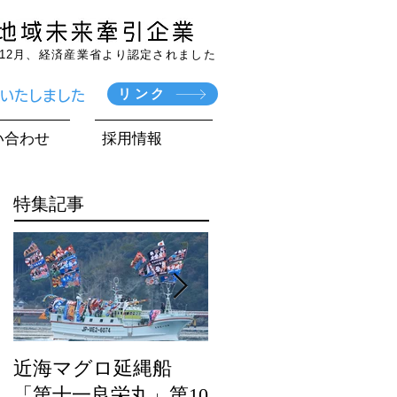
7年12月、経済産業省より認定されました
リンク
賞いたしました
い合わせ
採用情報
特集記事
近海マグロ延縄船
海農政局「ディスカ
「第十一良栄丸」第10
バー農山漁村（む