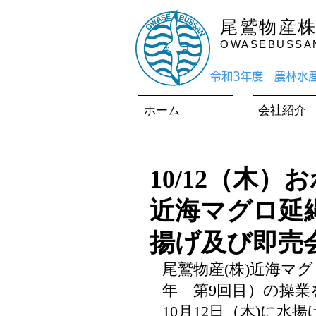
尾鷲物産
OWASEBUSSAN 
​令和3年度 農林
ホーム
会社紹介
10/12（木
近海マグロ延
揚げ及び即売
尾鷲物産(株)近海マグ
年　第9回目）の操業
10月12日（木)に水