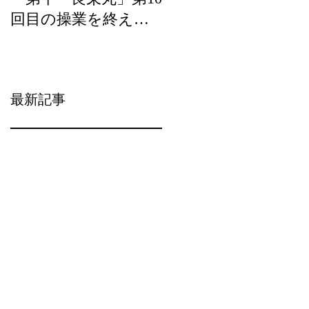
回目の操業を終え
ら）の宝」の優良事
て、2月20日（水）に
例として選定頂きま
水揚げを行います。
した。
最新記事