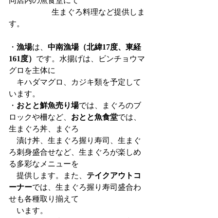
同店内の魚食堂にて
                      生まぐろ料理など提供しま
す。
・
漁場
は、
中南漁場（北緯17度、東経
161度）
です。水揚げは、ビンチョウマ
グロを主体に
　キハダマグロ、カジキ類を予定して
います。
・
おとと鮮魚売り場
では、まぐろのブ
ロックや柵など、
おとと魚食堂
では、
生まぐろ丼、まぐろ
　漬け丼、生まぐろ握り寿司、生まぐ
ろ刺身盛合せなど、生まぐろが楽しめ
る多彩なメニューを
　提供します。また、
テイクアウトコ
ーナー
では、生まぐろ握り寿司盛合わ
せも各種取り揃えて
　います。