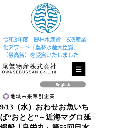
​令和3年度 農林水産省 6次産業
化アワード「農林水産大臣賞」
（最高賞）を受賞いたしました
尾鷲物産株式会社
OWASEBUSSAN Co.,Ltd.
English
9/13（水）おわせお魚いち
リンク
ば“おとと”～近海マグロ延
​2017年12月、経済産業省より認定されました
縄船「良栄丸」第55回目水