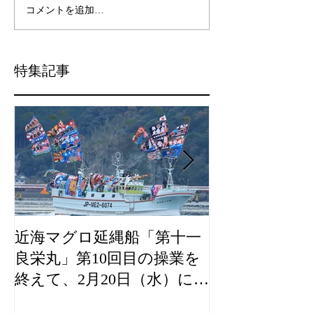
コメントを追加…
特集記事
近海マグロ延縄船「第十一
海農政局「デ
良栄丸」第10回目の操業を
山漁村（むら
終えて、2月20日（水）に水
良事例として
揚げを行います。
た。