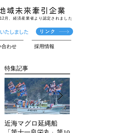
7年12月、経済産業省より認定されました
リンク
賞いたしました
い合わせ
採用情報
特集記事
近海マグロ延縄船
海農政局「ディスカ
「第十一良栄丸」第10
バー農山漁村（む