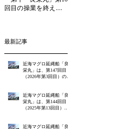
回目の操業を終え
ら）の宝」の優良事
て、2月20日（水）に
例として選定頂きま
水揚げを行います。
した。
最新記事
近海マグロ延縄船「良
栄丸」は、第147回目
（2026年第3回目）の操
業を終えて2月18日水曜
日に水揚げを行いま
近海マグロ延縄船「良
す!!
栄丸」は、第144回目
（2025年第13回目）の
操業を終えて12月24日
水曜日に水揚げを行い
近海マグロ延縄船「良
ます!!