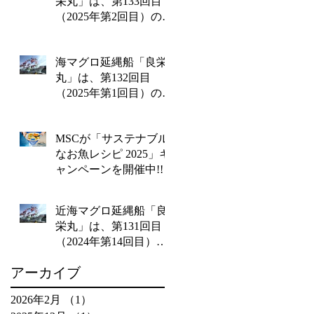
栄丸」は、第133回目
（2025年第2回目）の操
業を終えて2月14日金曜
日に水揚げを行いま
海マグロ延縄船「良栄
す‼
丸」は、第132回目
（2025年第1回目）の操
業を終えて1月20日月曜
日に水揚げを行いま
MSCが「サステナブル
す!!
なお魚レシピ 2025」キ
ャンペーンを開催中!!
近海マグロ延縄船「良
栄丸」は、第131回目
（2024年第14回目）の
操業を終えて12月26日
アーカイブ
木曜日に水揚げを行い
ます!!
2026年2月
（1）
1件の記事