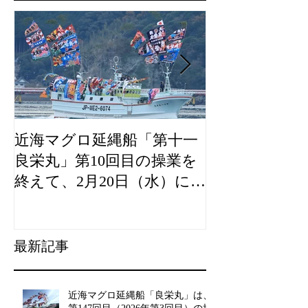
近海マグロ延縄船「第十一
海農政局「デ
良栄丸」第10回目の操業を
山漁村（むら
終えて、2月20日（水）に水
良事例として
揚げを行います。
た。
最新記事
近海マグロ延縄船「良栄丸」は、