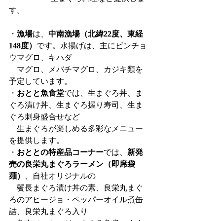
す。
・
漁場
は、
中南漁場（北緯22度、東経
148度）
です。水揚げは、主にビンチョ
ウマグロ、キハダ
　マグロ、メバチマグロ、カジキ類を
予定しています。
・
おとと魚食堂
では、生まぐろ丼、ま
ぐろ漬け丼、生まぐろ握り寿司、生ま
ぐろ刺身盛合せなど
　生まぐろが楽しめる多彩なメニュー
を提供します。
・
おととの特産品コーナー
では、
新発
売の良栄丸まぐろラーメン（即席袋
麺）
、自社オリジナルの
　鬢長まぐろ漬け丼の素、良栄丸まぐ
ろのアヒージョ・ペッパーオイル煮缶
詰、良栄丸まぐろ入り