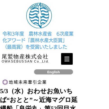
​令和3年度 農林水産省 6次産業
化アワード「農林水産大臣賞」
（最高賞）を受賞いたしました
尾鷲物産株式会社
OWASEBUSSAN Co.,Ltd.
English
5/3（水）おわせお魚いち
リンク
ば“おとと”～近海マグロ延
​2017年12月、経済産業省より認定されました
縄船「良栄丸」第52回目水