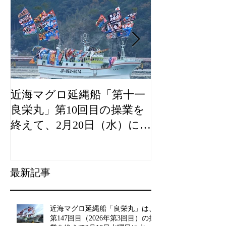
近海マグロ延縄船「第十一
海農政局「デ
良栄丸」第10回目の操業を
山漁村（むら
終えて、2月20日（水）に水
良事例として
揚げを行います。
た。
最新記事
近海マグロ延縄船「良栄丸」は、
第147回目（2026年第3回目）の操