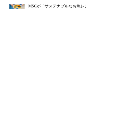
MSCが「サステナブルなお魚レシ
ピ 2025」キャンペーンを開催中!!
近海マグロ延縄船「良栄丸」は、
第131回目（2024年第14回目）の
操業を終えて12月26日木曜日に水
揚げを行います!!
アーカイブ
2026年2月
（1）
1件の記事
2025年12月
（1）
1件の記事
2025年8月
（1）
1件の記事
2025年6月
（1）
1件の記事
2025年4月
（1）
1件の記事
2025年3月
（1）
1件の記事
2025年2月
（1）
1件の記事