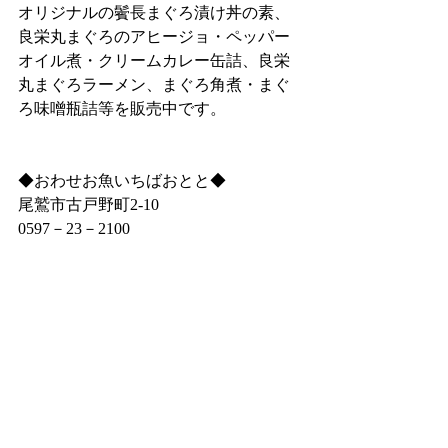
オリジナルの鬢長まぐろ漬け丼の素、
良栄丸まぐろのアヒージョ・ペッパー
オイル煮・クリームカレー缶詰、良栄
丸まぐろラーメン、まぐろ角煮・まぐ
ろ味噌瓶詰等を販売中です。
◆おわせお魚いちばおとと◆
尾鷲市古戸野町2‐10
0597－23－2100