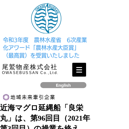
​令和3年度 農林水産省 6次産業
化アワード「農林水産大臣賞」
（最高賞）を受賞いたしました
尾鷲物産株式会社
OWASEBUSSAN Co.,Ltd.
English
近海マグロ延縄船「良栄
リンク
丸」は、第96回目（2021年
​2017年12月、経済産業省より認定されました
第3回目）の操業を終え