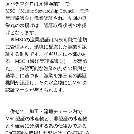
メバチマグロはえ縄漁業”　で
MSC（Marine Stewardship Council：海洋
管理協議会）漁業認証され、今回の良
栄丸の水揚げは、認証取得後初の水揚
げとなります。
　※MSCの漁業認証は持続可能で適切
に管理され、環境に配慮した漁業を認
証する制度です。イギリスに本部のあ
る「MSC（海洋管理協議会）」が定め
た、「持続可能な漁業のための原則と
基準」に基づき、漁業を第三者の認証
機関が認証し、その水産物にはMSCの
認証マークが与えられます。
　併せて、加工・流通チェーン内で
MSC認証の水産物と、非認証の水産物
とを確実に分別する為の仕組みである
CoC認証を取得した弊社は、CoC認証を