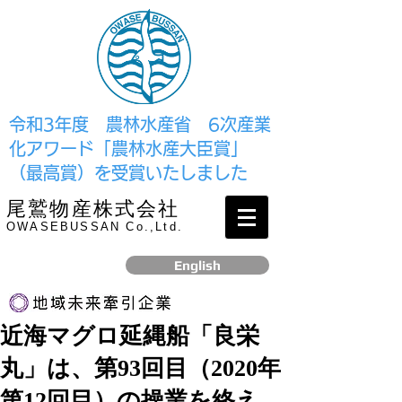
​令和3年度 農林水産省 6次産業
化アワード「農林水産大臣賞」
（最高賞）を受賞いたしました
尾鷲物産株式会社
OWASEBUSSAN Co.,Ltd.
English
近海マグロ延縄船「良栄
リンク
丸」は、第93回目（2020年
​2017年12月、経済産業省より認定されました
第12回目）の操業を終え