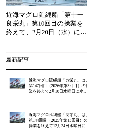
近海マグロ延縄船「第十一
海農政局「デ
良栄丸」第10回目の操業を
山漁村（むら
終えて、2月20日（水）に水
良事例として
揚げを行います。
た。
最新記事
近海マグロ延縄船「良栄丸」は、
第147回目（2026年第3回目）の操
業を終えて2月18日水曜日に水揚
げを行います!!
近海マグロ延縄船「良栄丸」は、
第144回目（2025年第13回目）の
操業を終えて12月24日水曜日に水