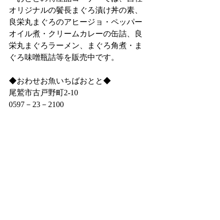
オリジナルの鬢長まぐろ漬け丼の素、
良栄丸まぐろのアヒージョ・ペッパー
オイル煮・クリームカレーの缶詰、良
栄丸まぐろラーメン、まぐろ角煮・ま
ぐろ味噌瓶詰等を販売中です。
◆おわせお魚いちばおとと◆
尾鷲市古戸野町2‐10
0597－23－2100