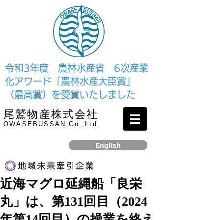
​令和3年度 農林水産省 6次産業
化アワード「農林水産大臣賞」
（最高賞）を受賞いたしました
尾鷲物産株式会社
OWASEBUSSAN Co.,Ltd.
English
近海マグロ延縄船「良栄
リンク
丸」は、第131回目（2024
​2017年12月、経済産業省より認定されました
年第14回目）の操業を終え