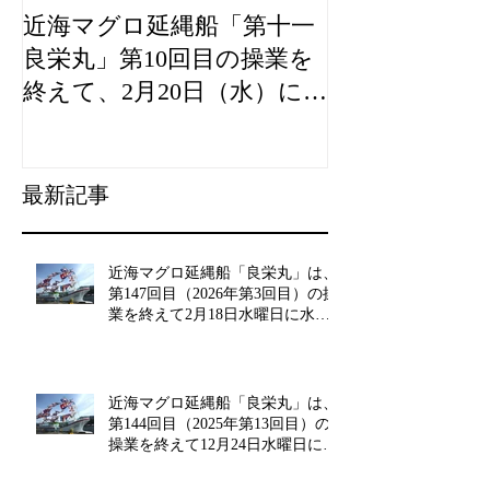
近海マグロ延縄船「第十一
海農政局「デ
良栄丸」第10回目の操業を
山漁村（むら
終えて、2月20日（水）に水
良事例として
揚げを行います。
た。
最新記事
近海マグロ延縄船「良栄丸」は、
第147回目（2026年第3回目）の操
業を終えて2月18日水曜日に水揚
げを行います!!
近海マグロ延縄船「良栄丸」は、
第144回目（2025年第13回目）の
操業を終えて12月24日水曜日に水
揚げを行います!!