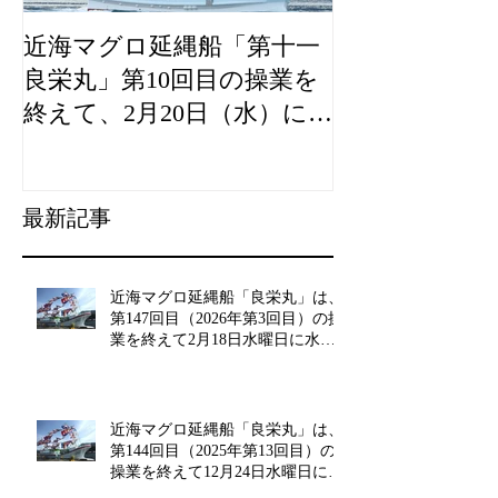
近海マグロ延縄船「第十一
海農政局「デ
良栄丸」第10回目の操業を
山漁村（むら
終えて、2月20日（水）に水
良事例として
揚げを行います。
た。
最新記事
近海マグロ延縄船「良栄丸」は、
第147回目（2026年第3回目）の操
業を終えて2月18日水曜日に水揚
げを行います!!
近海マグロ延縄船「良栄丸」は、
第144回目（2025年第13回目）の
操業を終えて12月24日水曜日に水
揚げを行います!!