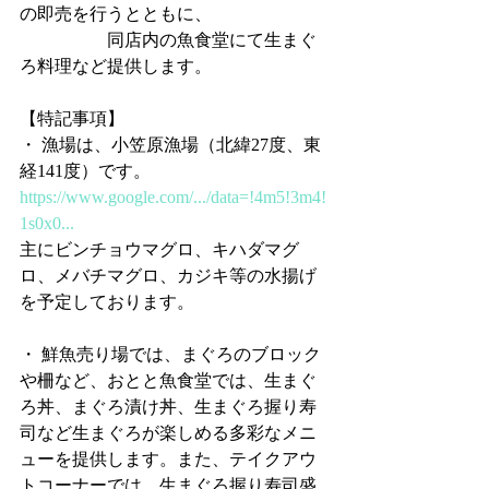
の即売を行うとともに、
　　　　　同店内の魚食堂にて生まぐ
ろ料理など提供します。
【特記事項】
・ 漁場は、小笠原漁場（北緯27度、東
経141度）です。
https://www.google.com/.../data=!4m5!3m4!
1s0x0...
主にビンチョウマグロ、キハダマグ
ロ、メバチマグロ、カジキ等の水揚げ
を予定しております。
・ 鮮魚売り場では、まぐろのブロック
や柵など、おとと魚食堂では、生まぐ
ろ丼、まぐろ漬け丼、生まぐろ握り寿
司など生まぐろが楽しめる多彩なメニ
ューを提供します。また、テイクアウ
トコーナーでは、生まぐろ握り寿司盛