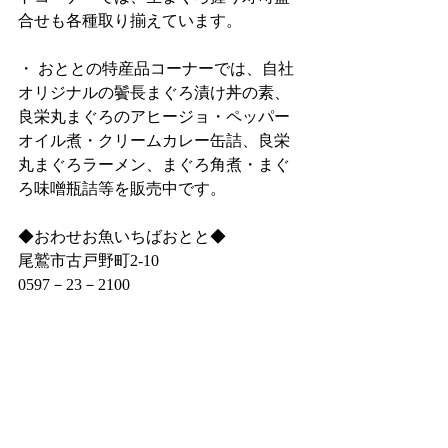
合せも各種取り揃えています。
・ おととの特産品コーナーでは、自社
オリジナルの鬢長まぐろ漬け丼の素、
良栄丸まぐろのアヒージョ・ペッパー
オイル煮・クリームカレー缶詰、良栄
丸まぐろラーメン、まぐろ角煮・まぐ
ろ味噌瓶詰等を販売中です。
◆おわせお魚いちばおとと◆
尾鷲市古戸野町2‐10
0597－23－2100