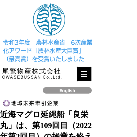
​令和3年度 農林水産省 6次産業
化アワード「農林水産大臣賞」
（最高賞）を受賞いたしました
尾鷲物産株式会社
OWASEBUSSAN Co.,Ltd.
English
近海マグロ延縄船「良栄
リンク
丸」は、第109回目（2022
​2017年12月、経済産業省より認定されました
年第2回目）の操業を終え