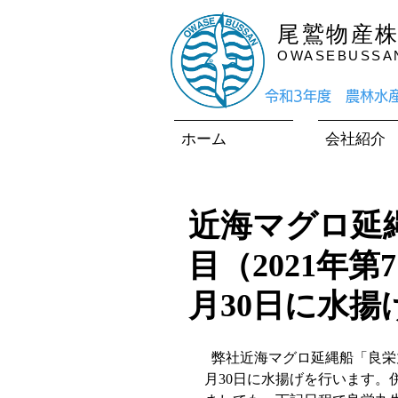
尾鷲物産
OWASEBUSSAN 
​令和3年度 農林
ホーム
会社紹介
近海マグロ延縄
目（2021年
月30日に水揚
  弊社近海マグロ延縄船「良栄丸」は、第100回目（2021年第7回目）の操業を終えて、5
月30日に水揚げを行います