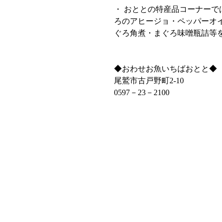
・ おととの特産品コーナー
ろのアヒージョ・ペッパーオ
ぐろ角煮・まぐろ味噌瓶詰等
◆おわせお魚いちばおとと◆
尾鷲市古戸野町2‐10
0597－23－2100