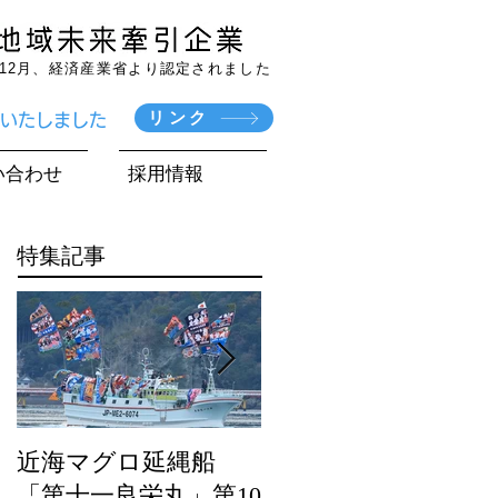
7年12月、経済産業省より認定されました
リンク
賞いたしました
い合わせ
採用情報
特集記事
近海マグロ延縄船
海農政局「ディスカ
「第十一良栄丸」第10
バー農山漁村（む