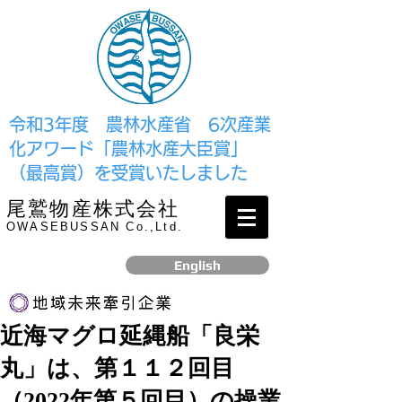
​令和3年度 農林水産省 6次産業
化アワード「農林水産大臣賞」
（最高賞）を受賞いたしました
尾鷲物産株式会社
OWASEBUSSAN Co.,Ltd.
English
近海マグロ延縄船「良栄
リンク
丸」は、第１１２回目
​2017年12月、経済産業省より認定されました
（2022年第５回目）の操業