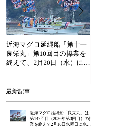
近海マグロ延縄船「第十一
海農政局「デ
良栄丸」第10回目の操業を
山漁村（むら
終えて、2月20日（水）に水
良事例として
揚げを行います。
た。
最新記事
近海マグロ延縄船「良栄丸」は、
第147回目（2026年第3回目）の操
業を終えて2月18日水曜日に水揚
げを行います!!