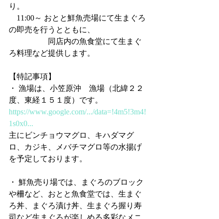
り。
    11:00～ おとと鮮魚売場にて生まぐろ
の即売を行うとともに、
　　　　　同店内の魚食堂にて生まぐ
ろ料理など提供します。
【特記事項】
・ 漁場は、小笠原沖　漁場（北緯２２
度、東経１５１度）です。
https://www.google.com/.../data=!4m5!3m4!
1s0x0...
主にビンチョウマグロ、キハダマグ
ロ、カジキ、メバチマグロ等の水揚げ
を予定しております。
・ 鮮魚売り場では、まぐろのブロック
や柵など、おとと魚食堂では、生まぐ
ろ丼、まぐろ漬け丼、生まぐろ握り寿
司など生まぐろが楽しめる多彩なメニ