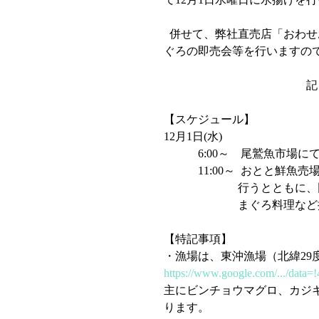
  併せて、弊社直売店「おわせお魚いちば　おとと」においても、下記日程で良栄丸生ま
ぐろの即売会等を行いますの
                                              　記
【スケジュール】
12月1日(水)   
            6:00～   
            11:00～
                  
                     
【特記事項】
・漁場は、東沖漁場（北緯29度
https://www.google.com/.../data=
主にビンチョウマグロ、カジ
ります。