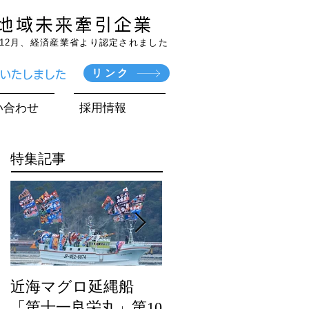
7年12月、経済産業省より認定されました
リンク
賞いたしました
い合わせ
採用情報
特集記事
近海マグロ延縄船
海農政局「ディスカ
「第十一良栄丸」第10
バー農山漁村（む