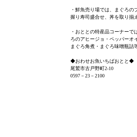
・鮮魚売り場では、まぐろの
握り寿司盛合せ、丼を取り揃
・おととの特産品コーナーで
ろのアヒージョ・ペッパーオ
まぐろ角煮・まぐろ味噌瓶詰
◆おわせお魚いちばおとと◆
尾鷲市古戸野町2‐10
0597－23－2100