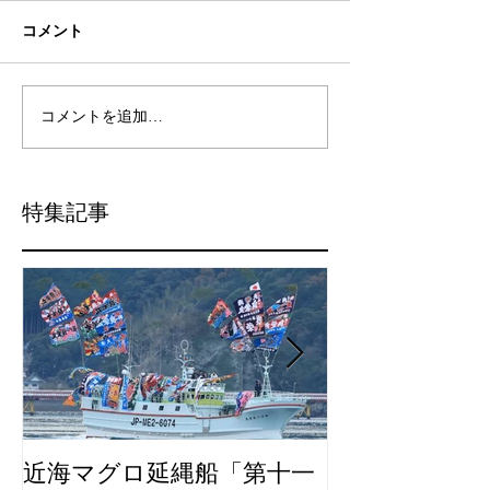
コメント
コメントを追加…
特集記事
近海マグロ延縄船「第十一
海農政局「デ