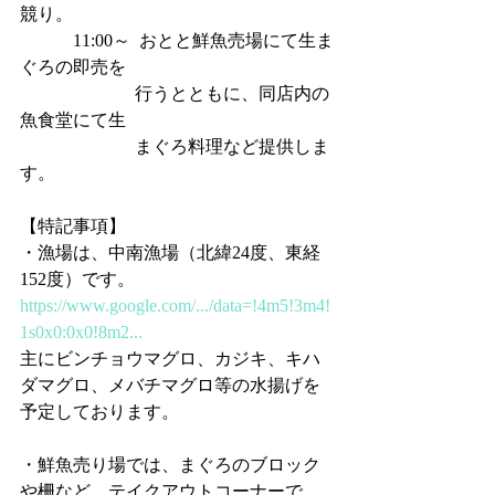
競り。
            11:00～  おとと鮮魚売場にて生ま
ぐろの即売を
                          行うとともに、同店内の
魚食堂にて生
                          まぐろ料理など提供しま
す。
【特記事項】
・漁場は、中南漁場（北緯24度、東経
152度）です。
https://www.google.com/.../data=!4m5!3m4!
1s0x0:0x0!8m2...
主にビンチョウマグロ、カジキ、キハ
ダマグロ、メバチマグロ等の水揚げを
予定しております。
・鮮魚売り場では、まぐろのブロック
や柵など、テイクアウトコーナーで