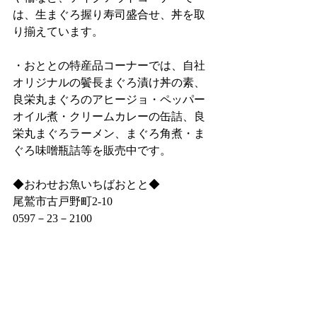
は、生まぐろ握り寿司盛合せ、丼を取
り揃えています。
・おととの特産品コーナーでは、自社
オリジナルの鬢長まぐろ漬け丼の素、
良栄丸まぐろのアヒージョ・ペッパー
オイル煮・クリームカレーの缶詰、良
栄丸まぐろラーメン、まぐろ角煮・ま
ぐろ味噌瓶詰等を販売中です。
◆おわせお魚いちばおとと◆
尾鷲市古戸野町2‐10
0597－23－2100