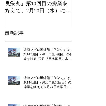
良栄丸」第10回目の操業を
山漁村（むら
終えて、2月20日（水）に水
良事例として
揚げを行います。
た。
最新記事
近海マグロ延縄船「良栄丸」は、
第147回目（2026年第3回目）の操
業を終えて2月18日水曜日に水揚
げを行います!!
近海マグロ延縄船「良栄丸」は、
第144回目（2025年第13回目）の
操業を終えて12月24日水曜日に水
揚げを行います!!