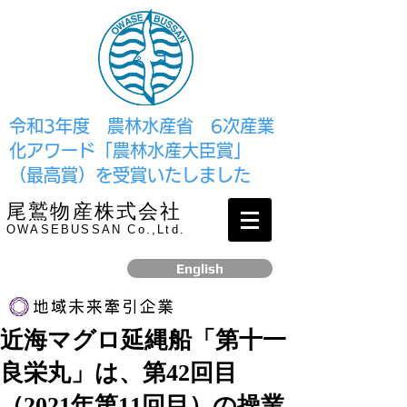
​令和3年度 農林水産省 6次産業
化アワード「農林水産大臣賞」
（最高賞）を受賞いたしました
尾鷲物産株式会社
OWASEBUSSAN Co.,Ltd.
English
近海マグロ延縄船「第十一
リンク
良栄丸」は、第42回目
​2017年12月、経済産業省より認定されました
（2021年第11回目）の操業