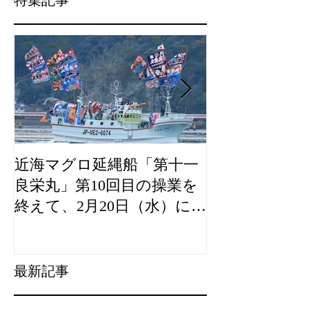
近海マグロ延縄船「第十一
海農政局「デ
良栄丸」第10回目の操業を
山漁村（むら
終えて、2月20日（水）に水
良事例として
揚げを行います。
た。
最新記事