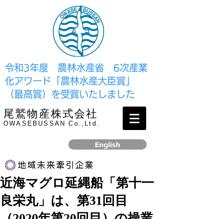
​令和3年度 農林水産省 6次産業
化アワード「農林水産大臣賞」
（最高賞）を受賞いたしました
尾鷲物産株式会社
OWASEBUSSAN Co.,Ltd.
English
近海マグロ延縄船「第十一
リンク
良栄丸」は、第31回目
​2017年12月、経済産業省より認定されました
（2020年第20回目）の操業