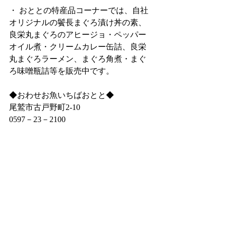
・ おととの特産品コーナーでは、自社
オリジナルの鬢長まぐろ漬け丼の素、
良栄丸まぐろのアヒージョ・ペッパー
オイル煮・クリームカレー缶詰、良栄
丸まぐろラーメン、まぐろ角煮・まぐ
ろ味噌瓶詰等を販売中です。
◆おわせお魚いちばおとと◆
尾鷲市古戸野町2‐10
0597－23－2100