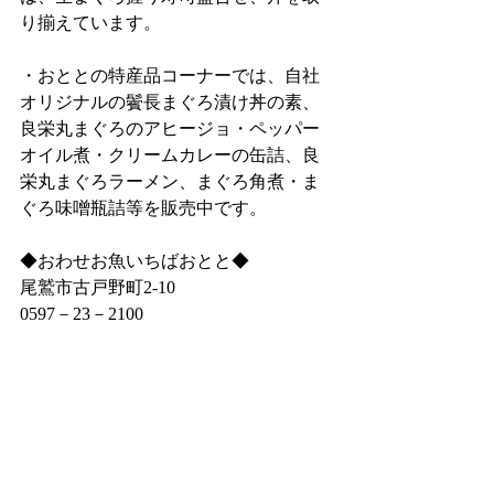
り揃えています。
・おととの特産品コーナーでは、自社
オリジナルの鬢長まぐろ漬け丼の素、
良栄丸まぐろのアヒージョ・ペッパー
オイル煮・クリームカレーの缶詰、良
栄丸まぐろラーメン、まぐろ角煮・ま
ぐろ味噌瓶詰等を販売中です。
◆おわせお魚いちばおとと◆
尾鷲市古戸野町2‐10
0597－23－2100