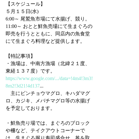
【スケジュール】
５月１５日(水)
6:00～ 尾鷲魚市場にて水揚げ、競り。
11:00～ おとと鮮魚売場にて生まぐろの
即売を行うとともに、同店内の魚食堂
にて生まぐろ料理など提供します。
【特記事項】
・漁場は、中南方漁場（北緯２１度、
東経１３７度）です。
https://www.google.com/.../data=!4m4!3m3!
8m2!3d21!4d137
...
　主にビンチョウマグロ、キハダマグ
ロ、カジキ、メバチマグロ等の水揚げ
を予定しております。
・鮮魚売り場では、まぐろのブロック
や柵など、テイクアウトコーナーで
は、生まぐろ握り寿司盛合せ、丼を取