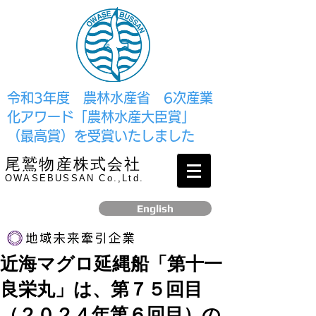
​令和3年度 農林水産省 6次産業
化アワード「農林水産大臣賞」
（最高賞）を受賞いたしました
尾鷲物産株式会社
OWASEBUSSAN Co.,Ltd.
English
近海マグロ延縄船「第十一
リンク
良栄丸」は、第７５回目
​2017年12月、経済産業省より認定されました
（２０２４年第６回目）の