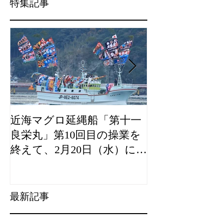
特集記事
近海マグロ延縄船「第十一
海農政局「デ
良栄丸」第10回目の操業を
山漁村（むら
終えて、2月20日（水）に水
良事例として
揚げを行います。
た。
最新記事