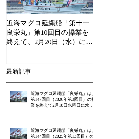
近海マグロ延縄船「第十一
海農政局「デ
良栄丸」第10回目の操業を
山漁村（むら
終えて、2月20日（水）に水
良事例として
揚げを行います。
た。
最新記事
近海マグロ延縄船「良栄丸」は、
第147回目（2026年第3回目）の操
業を終えて2月18日水曜日に水揚
げを行います!!
近海マグロ延縄船「良栄丸」は、
第144回目（2025年第13回目）の