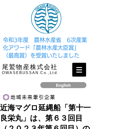
​令和3年度 農林水産省 6次産業
化アワード「農林水産大臣賞」
（最高賞）を受賞いたしました
尾鷲物産株式会社
OWASEBUSSAN Co.,Ltd.
English
近海マグロ延縄船「第十一
リンク
良栄丸」は、第６３回目
​2017年12月、経済産業省より認定されました
（２０２３年第６回目）の