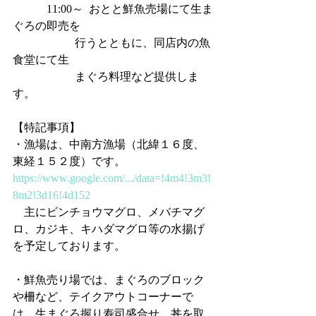
            11:00～  おとと鮮魚売場にて生ま
ぐろの即売を
                      行うとともに、同店内の魚
食堂にて生
                      まぐろ料理など提供しま
す。
【特記事項】
・漁場は、中南方漁場（北緯１６度、
東経１５２度）です。
https://www.google.com/.../data=!4m4!3m3!
8m2!3d16!4d152
　主にビンチョウマグロ、メバチマグ
ロ、カジキ、キハダマグロ等の水揚げ
を予定しております。
・鮮魚売り場では、まぐろのブロック
や柵など、テイクアウトコーナーで
は、生まぐろ握り寿司盛合せ、丼を取