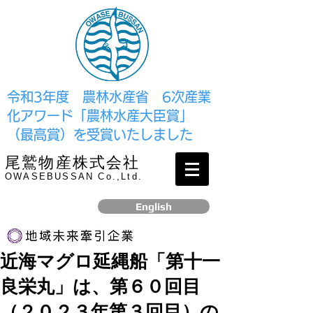
​令和3年度 農林水産省 6次産業
化アワード「農林水産大臣賞」
（最高賞）を受賞いたしました
尾鷲物産株式会社
OWASEBUSSAN Co.,Ltd.
English
近海マグロ延縄船「第十一
リンク
良栄丸」は、第６０回目
​2017年12月、経済産業省より認定されました
（２０２３年第３回目）の