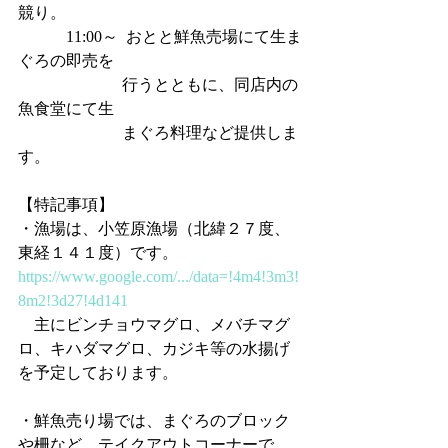
競り。
            11:00～  おとと鮮魚売場にて生ま
ぐろの即売を
                          行うとともに、同店内の
魚食堂にて生
                          まぐろ料理など提供しま
す。
【特記事項】
・漁場は、小笠原漁場（北緯２７度、
東経１４１度）です。
https://www.google.com/.../data=!4m4!3m3!
8m2!3d27!4d141
　主にビンチョウマグロ、メバチマグ
ロ、キハダマグロ、カジキ等の水揚げ
を予定しております。
・鮮魚売り場では、まぐろのブロック
や柵など、テイクアウトコーナーで