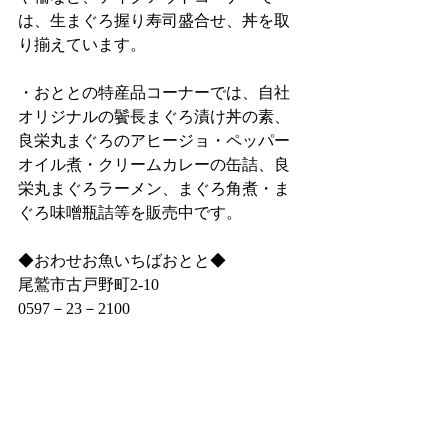
は、生まぐろ握り寿司盛合せ、丼を取
り揃えています。
・おととの特産品コーナーでは、自社
オリジナルの鬢長まぐろ漬け丼の素、
良栄丸まぐろのアヒージョ・ペッパー
オイル煮・クリームカレーの缶詰、良
栄丸まぐろラーメン、まぐろ角煮・ま
ぐろ味噌瓶詰等を販売中です。
◆おわせお魚いちばおとと◆
尾鷲市古戸野町2‐10
0597－23－2100