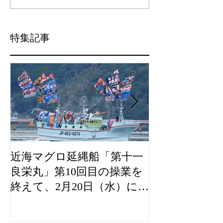
特集記事
近海マグロ延縄船「第十一
海農政局「デ
良栄丸」第10回目の操業を
山漁村（むら
終えて、2月20日（水）に水
良事例として
揚げを行います。
た。