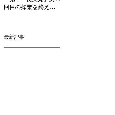
回目の操業を終え
ら）の宝」の優良事
て、2月20日（水）に
例として選定頂きま
水揚げを行います。
した。
最新記事