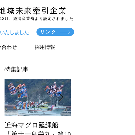
7年12月、経済産業省より認定されました
リンク
賞いたしました
い合わせ
採用情報
特集記事
近海マグロ延縄船
海農政局「ディスカ
「第十一良栄丸」第10
バー農山漁村（む