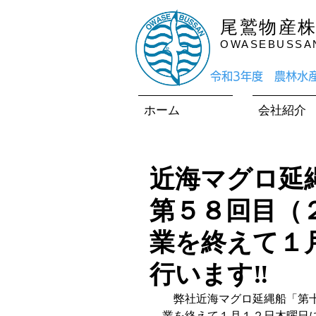
尾鷲物産
OWASEBUSSAN 
​令和3年度 農林
ホーム
会社紹介
近海マグロ延
第５８回目（
業を終えて１
行います‼
　弊社近海マグロ延縄船「第
業を終えて１月１２日木曜日