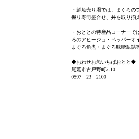
・鮮魚売り場では、まぐろの
握り寿司盛合せ、丼を取り揃
・おととの特産品コーナーで
ろのアヒージョ・ペッパーオ
まぐろ角煮・まぐろ味噌瓶詰
◆おわせお魚いちばおとと◆
尾鷲市古戸野町2‐10
0597－23－2100