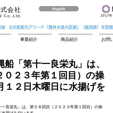
株式会社
English
Co.,Ltd.
​201
水産省 6次産業化アワード「農林水産大臣賞」（最高賞）を受
事業紹介
商品紹介
お問
縄船「第十一良栄丸」は、
２０２３年第１回目）の操
月１２日木曜日に水揚げを
十一良栄丸」は、第５８回目（２０２３年第１回目）の操
に水揚げを行います。