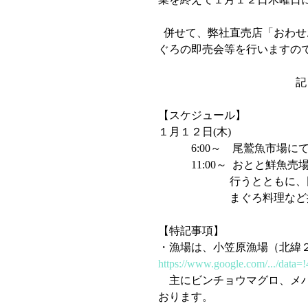
  併せて、弊社直売店「おわせお魚いちば　おとと」においても、下記日程で良栄丸生ま
ぐろの即売会等を行いますの
                                              　記
【スケジュール】
１月１２日(木)   
            6:00～   
            11:00～
                  
                     
【特記事項】
・漁場は、小笠原漁場（北緯
https://www.google.com/.../data=
　主にビンチョウマグロ、メ
おります。