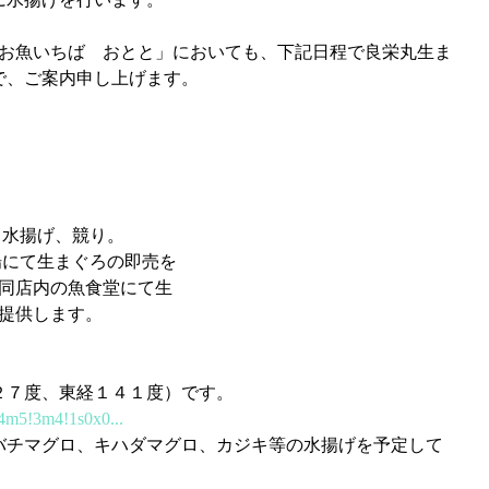
で、ご案内申し上げます。
 尾鷲魚市場にて水揚げ、競り。
  おとと鮮魚売場にて生まぐろの即売を
        行うとともに、同店内の魚食堂にて生
     まぐろ料理など提供します。
２７度、東経１４１度）です。
!4m5!3m4!1s0x0...
バチマグロ、キハダマグロ、カジキ等の水揚げを予定して