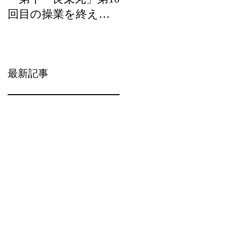
回目の操業を終え
ら）の宝」の優良事
て、2月20日（水）に
例として選定頂きま
水揚げを行います。
した。
最新記事