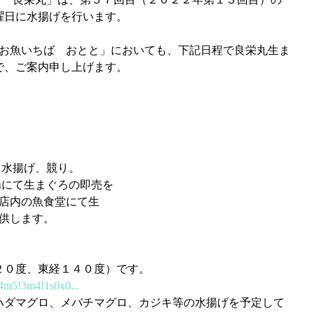
曜日に水揚げを行います。
で、ご案内申し上げます。
 尾鷲魚市場にて水揚げ、競り。
  おとと鮮魚売場にて生まぐろの即売を
    行うとともに、同店内の魚食堂にて生
 まぐろ料理など提供します。
２０度、東経１４０度）です。
!4m5!3m4!1s0x0...
ハダマグロ、メバチマグロ、カジキ等の水揚げを予定して