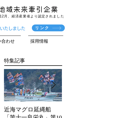
7年12月、経済産業省より認定されました
リンク
賞いたしました
い合わせ
採用情報
特集記事
近海マグロ延縄船
海農政局「ディスカ
「第十一良栄丸」第10
バー農山漁村（む