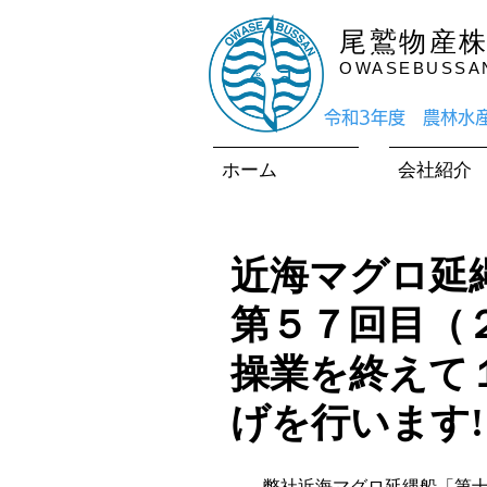
尾鷲物産
OWASEBUSSAN 
​令和3年度 農林
ホーム
会社紹介
近海マグロ延
第５７回目（
操業を終えて
げを行います!
   弊社近海マグロ延縄船「第十一良栄丸」は、第５７回目（２０２２年第１３回目）の