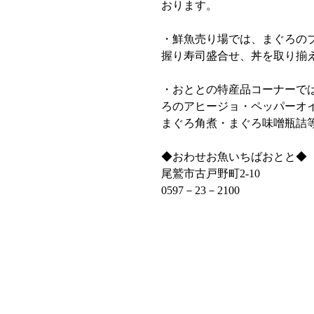
おります。
・鮮魚売り場では、まぐろの
握り寿司盛合せ、丼を取り揃
・おととの特産品コーナーで
ろのアヒージョ・ペッパーオ
まぐろ角煮・まぐろ味噌瓶詰
◆おわせお魚いちばおとと◆
尾鷲市古戸野町2‐10
0597－23－2100