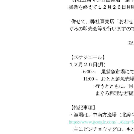
操業を終えて１２月２６日月
  併せて、弊社直売店「おわせお魚いちば　おとと」においても、下記日程で良栄丸生ま
ぐろの即売会等を行いますの
                                              　記
【スケジュール】
１２月２６日(月)   
            6:00～   
            11:00～
                  
                     
【特記事項】
・漁場は、中南方漁場（北緯
https://www.google.com/.../data=
　主にビンチョウマグロ、キ