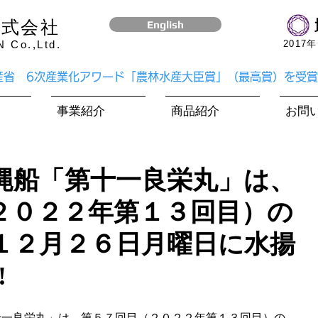
株式会社
English
Co.,Ltd.
​201
水産省 6次産業化アワード「農林水産大臣賞」（最高賞）を受
事業紹介
商品紹介
お問
縄船「第十一良栄丸」は、
２０２２年第１３回目）の
１２月２６日月曜日に水揚
!