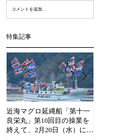
コメントを追加…
特集記事
近海マグロ延縄船「第十一
海農政局「デ
良栄丸」第10回目の操業を
山漁村（むら
終えて、2月20日（水）に水
良事例として
揚げを行います。
た。