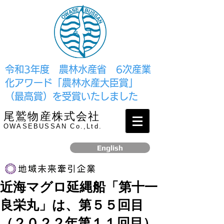
​令和3年度 農林水産省 6次産業
化アワード「農林水産大臣賞」
（最高賞）を受賞いたしました
尾鷲物産株式会社
OWASEBUSSAN Co.,Ltd.
English
近海マグロ延縄船「第十一
リンク
良栄丸」は、第５５回目
​2017年12月、経済産業省より認定されました
（２０２２年第１１回目）