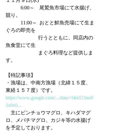
１１月９日(水)   
            6:00～    尾鷲魚市場にて水揚げ、
競り。
            11:00～  おとと鮮魚売場にて生ま
ぐろの即売を
                          行うとともに、同店内の
魚食堂にて生
                          まぐろ料理など提供しま
す。
【特記事項】
・漁場は、中南方漁場（北緯１５度、
東経１５７度）です。
https://www.google.com/.../data=!4m5!3m4!
1s0x0...
　主にビンチョウマグロ、キハダマグ
ロ、メバチマグロ、カジキ等の水揚げ
を予定しております。