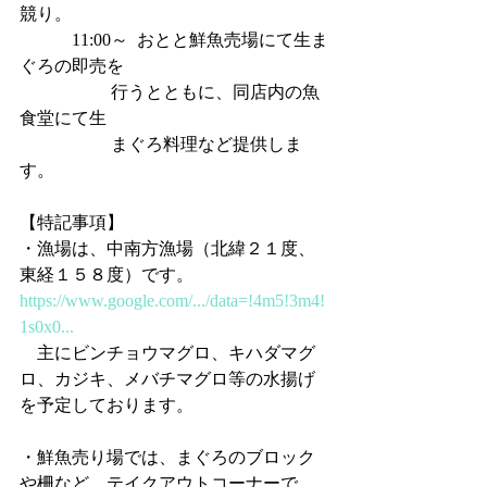
競り。
            11:00～  おとと鮮魚売場にて生ま
ぐろの即売を
                     行うとともに、同店内の魚
食堂にて生
                     まぐろ料理など提供しま
す。
【特記事項】
・漁場は、中南方漁場（北緯２１度、
東経１５８度）です。
https://www.google.com/.../data=!4m5!3m4!
1s0x0...
　主にビンチョウマグロ、キハダマグ
ロ、カジキ、メバチマグロ等の水揚げ
を予定しております。
・鮮魚売り場では、まぐろのブロック
や柵など、テイクアウトコーナーで