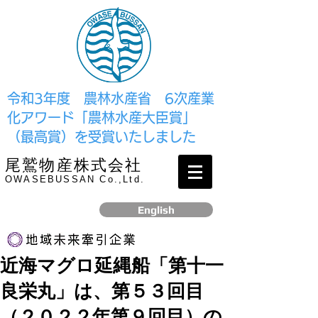
​令和3年度 農林水産省 6次産業
化アワード「農林水産大臣賞」
（最高賞）を受賞いたしました
尾鷲物産株式会社
OWASEBUSSAN Co.,Ltd.
English
近海マグロ延縄船「第十一
リンク
良栄丸」は、第５３回目
​2017年12月、経済産業省より認定されました
（２０２２年第９回目）の