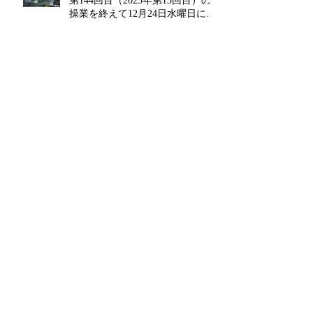
第144回目（2025年第13回目）の
操業を終えて12月24日水曜日に水
揚げを行います!!
近海マグロ延縄船「良栄丸」は、
第139回目（2025年第8回目）の操
業を終えて8月8日金曜日に水揚げ
を行います!!
近海マグロ延縄船「良栄丸」は、
第137回目（2025年第6回目）の操
業を終えて6月26日木曜日に水揚
げを行います!!
近海マグロ延縄船「良栄丸」は、
第135回目（2025年第4回目）の操
業を終えて4月14日月曜日に水揚
げを行います!!