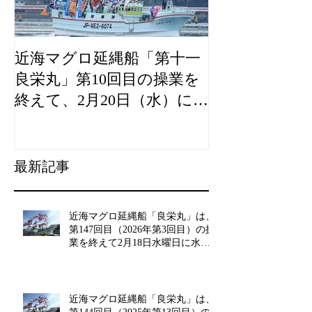
近海マグロ延縄船「第十一
海農政局「デ
良栄丸」第10回目の操業を
山漁村（むら
終えて、2月20日（水）に水
良事例として
揚げを行います。
た。
最新記事
近海マグロ延縄船「良栄丸」は、
第147回目（2026年第3回目）の操
業を終えて2月18日水曜日に水揚
げを行います!!
近海マグロ延縄船「良栄丸」は、