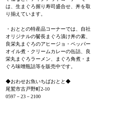
は、生まぐろ握り寿司盛合せ、丼を取
り揃えています。
・おととの特産品コーナーでは、自社
オリジナルの鬢長まぐろ漬け丼の素、
良栄丸まぐろのアヒージョ・ペッパー
オイル煮・クリームカレーの缶詰、良
栄丸まぐろラーメン、まぐろ角煮・ま
ぐろ味噌瓶詰等を販売中です。
◆おわせお魚いちばおとと◆
尾鷲市古戸野町2‐10
0597－23－2100