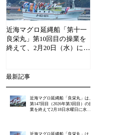
近海マグロ延縄船「第十一
海農政局「デ
良栄丸」第10回目の操業を
山漁村（むら
終えて、2月20日（水）に水
良事例として
揚げを行います。
た。
最新記事
近海マグロ延縄船「良栄丸」は、
第147回目（2026年第3回目）の操
業を終えて2月18日水曜日に水揚
げを行います!!
近海マグロ延縄船「良栄丸」は、