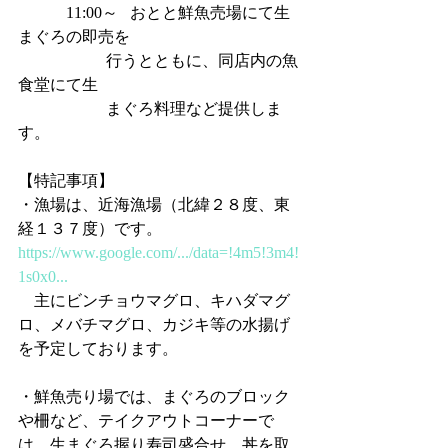
            11:00～   おとと鮮魚売場にて生
まぐろの即売を
                      行うとともに、同店内の魚
食堂にて生
                      まぐろ料理など提供しま
す。
【特記事項】
・漁場は、近海漁場（北緯２８度、東
経１３７度）です。
https://www.google.com/.../data=!4m5!3m4!
1s0x0...
　主にビンチョウマグロ、キハダマグ
ロ、メバチマグロ、カジキ等の水揚げ
を予定しております。
・鮮魚売り場では、まぐろのブロック
や柵など、テイクアウトコーナーで
は、生まぐろ握り寿司盛合せ、丼を取