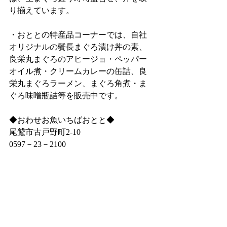
り揃えています。
・おととの特産品コーナーでは、自社
オリジナルの鬢長まぐろ漬け丼の素、
良栄丸まぐろのアヒージョ・ペッパー
オイル煮・クリームカレーの缶詰、良
栄丸まぐろラーメン、まぐろ角煮・ま
ぐろ味噌瓶詰等を販売中です。
◆おわせお魚いちばおとと◆
尾鷲市古戸野町2‐10
0597－23－2100