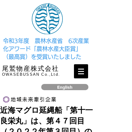
​令和3年度 農林水産省 6次産業
化アワード「農林水産大臣賞」
（最高賞）を受賞いたしました
尾鷲物産株式会社
OWASEBUSSAN Co.,Ltd.
English
近海マグロ延縄船「第十一
リンク
良栄丸」は、第４７回目
​2017年12月、経済産業省より認定されました
（２０２２年第３回目）の