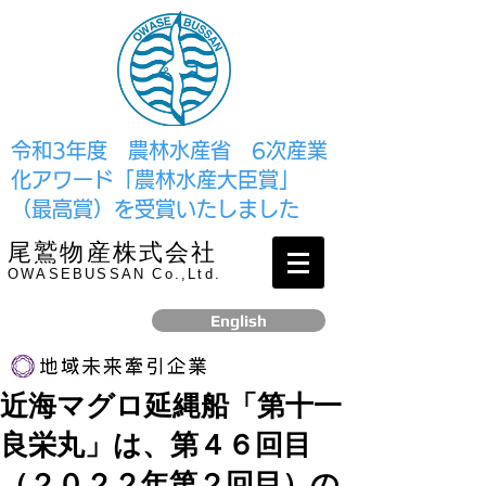
​令和3年度 農林水産省 6次産業
化アワード「農林水産大臣賞」
（最高賞）を受賞いたしました
尾鷲物産株式会社
OWASEBUSSAN Co.,Ltd.
English
近海マグロ延縄船「第十一
リンク
良栄丸」は、第４６回目
​2017年12月、経済産業省より認定されました
（２０２２年第２回目）の