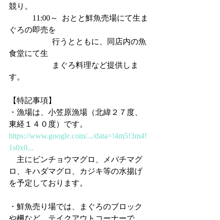
競り。
            11:00～  おとと鮮魚売場にて生ま
ぐろの即売を
                      行うとともに、同店内の魚
食堂にて生
                      まぐろ料理など提供しま
す。
【特記事項】
・漁場は、小笠原漁場（北緯２７度、
東経１４０度）です。
https://www.google.com/.../data=!4m5!3m4!
1s0x0...
　主にビンチョウマグロ、メバチマグ
ロ、キハダマグロ、カジキ等の水揚げ
を予定しております。
・鮮魚売り場では、まぐろのブロック
や柵など、テイクアウトコーナーで