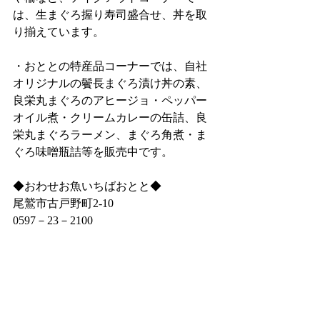
は、生まぐろ握り寿司盛合せ、丼を取
り揃えています。
・おととの特産品コーナーでは、自社
オリジナルの鬢長まぐろ漬け丼の素、
良栄丸まぐろのアヒージョ・ペッパー
オイル煮・クリームカレーの缶詰、良
栄丸まぐろラーメン、まぐろ角煮・ま
ぐろ味噌瓶詰等を販売中です。
◆おわせお魚いちばおとと◆
尾鷲市古戸野町2‐10
0597－23－2100