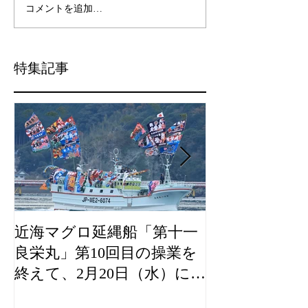
コメントを追加…
特集記事
近海マグロ延縄船「第十一
海農政局「デ
良栄丸」第10回目の操業を
山漁村（むら
終えて、2月20日（水）に水
良事例として
揚げを行います。
た。