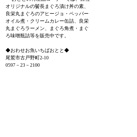
オリジナルの鬢長まぐろ漬け丼の素、
良栄丸まぐろのアヒージョ・ペッパー
オイル煮・クリームカレー缶詰、良栄
丸まぐろラーメン、まぐろ角煮・まぐ
ろ味噌瓶詰等を販売中です。
◆おわせお魚いちばおとと◆
尾鷲市古戸野町2‐10
0597－23－2100