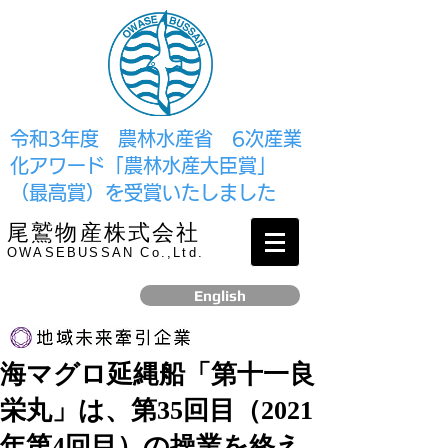
​令和3年度 農林水産省 6次産業
化アワード「農林水産大臣賞」
（最高賞）を受賞いたしました
尾鷲物産株式会社
OWASEBUSSAN Co.,Ltd.
English
海マグロ延縄船「第十一良
リンク
栄丸」は、第35回目（2021
​2017年12月、経済産業省より認定されました
年第4回目）の操業を終え