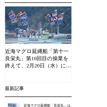
近海マグロ延縄船「第十一
海農政局「デ
良栄丸」第10回目の操業を
山漁村（むら
終えて、2月20日（水）に水
良事例として
揚げを行います。
た。
最新記事
近海マグロ延縄船「良栄丸」は、