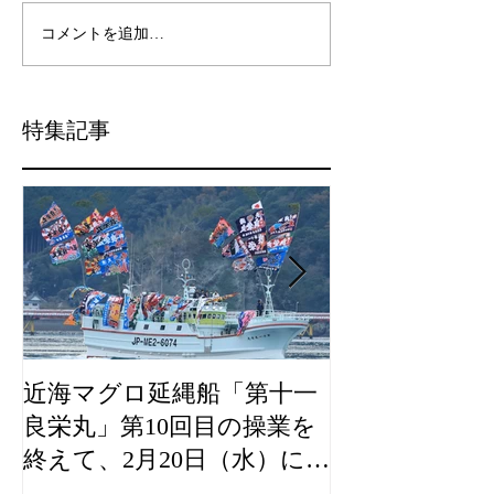
コメントを追加…
特集記事
近海マグロ延縄船「第十一
海農政局「デ
良栄丸」第10回目の操業を
山漁村（むら
終えて、2月20日（水）に水
良事例として
揚げを行います。
た。