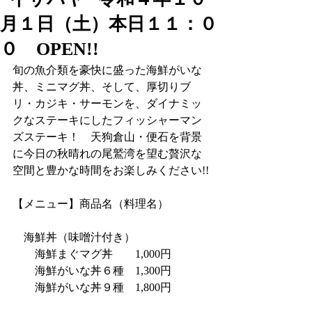
月１日（土）本日１１：０
０ OPEN!!
旬の魚介類を豪快に盛った海鮮がいな
丼、ミニマグ丼、そして、厚切りブ
リ・カジキ・サーモンを、ダイナミッ
クなステーキにしたフィッシャーマン
ズステーキ！　天狗倉山・便石を背景
に今日の秋晴れの尾鷲湾を望む贅沢な
空間と豊かな時間をお楽しみください!!
【メニュー】商品名（料理名）
　海鮮丼（味噌汁付き）
　　海鮮まぐマグ丼　　1,000円
　　海鮮がいな丼６種　1,300円
　　海鮮がいな丼９種　1,800円　