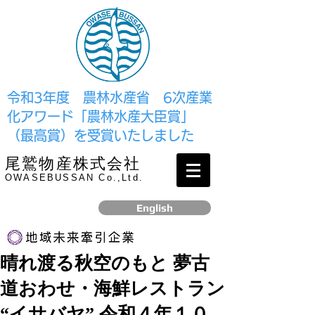
​令和3年度 農林水産省 6次産業
化アワード「農林水産大臣賞」
（最高賞）を受賞いたしました
尾鷲物産株式会社
OWASEBUSSAN Co.,Ltd.
English
晴れ渡る秋空のもと 夢古
リンク
道おわせ・海鮮レストラン
​2017年12月、経済産業省より認定されました
“イサバヤ” 令和４年１０