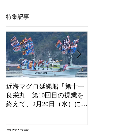
特集記事
近海マグロ延縄船「第十一
海農政局「デ
良栄丸」第10回目の操業を
山漁村（むら
終えて、2月20日（水）に水
良事例として
揚げを行います。
た。