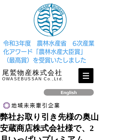
​令和3年度 農林水産省 6次産業
化アワード「農林水産大臣賞」
（最高賞）を受賞いたしました
尾鷲物産株式会社
OWASEBUSSAN Co.,Ltd.
English
弊社お取り引き先様の奥山
リンク
安蔵商店株式会社様で、2
​2017年12月、経済産業省より認定されました
月いっぱいプレミアム